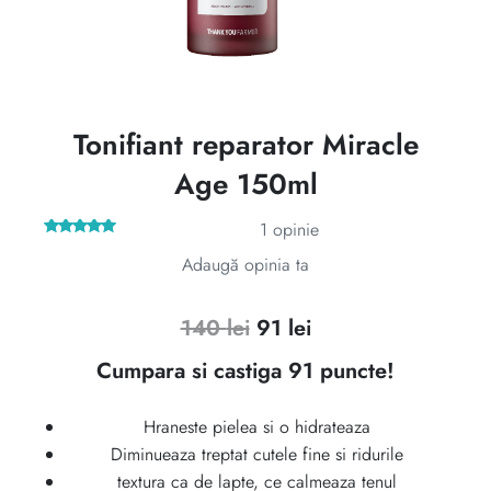
Tonifiant reparator Miracle
Age 150ml
1
opinie
Evaluat la
Adaugă opinia ta
5.00
din 5
pe baza
unei
singure
evaluări
Prețul
Prețul
140
lei
91
lei
inițial
curent
Cumpara si castiga 91 puncte!
a
este:
Hraneste pielea si o hidrateaza
fost:
91 lei.
Diminueaza treptat cutele fine si ridurile
140 lei.
textura ca de lapte, ce calmeaza tenul