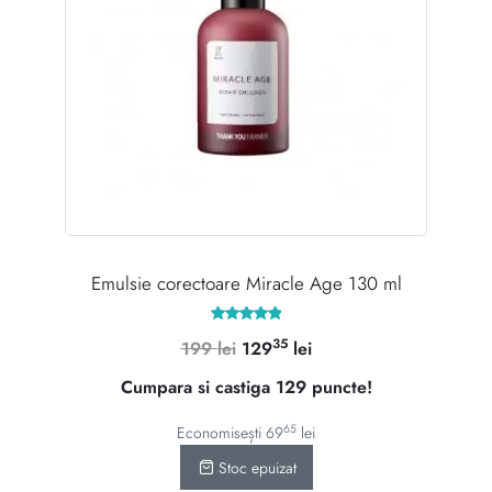
Emulsie corectoare Miracle Age 130 ml
Evaluat la
35
Prețul
Prețul
199
lei
129
lei
5.00
din 5
inițial
curent
Cumpara si castiga 129 puncte!
a
este:
fost:
12935 lei.
65
Economisești
69
lei
199 lei.
Stoc epuizat