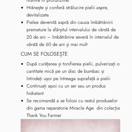
hrănire în profunzime.
Hrănește și conferă strălucire pielii aspre,
devitalizate.
Pielea devenită aspră din cauza îmbătrânirii
premature la sfârșitul intervalului de vârstă de
20 de ani – îmbătrânire severă în intervalul de
vârstă de 60 de ani și mai mult
CUM SE FOLOSEȘTE
După curățarea și tonifierea pielii, pulverizați o
cantitate mică pe un disc de bumbac și
întindeți ușor pe întreaga suprafață a pielii
Continuați apoi cu un ser sau un produs
hidratant
Se recomandă a se folosi cu restul produselor
din gama reparatorie Miracle Age din colecția
Thank You Farmer