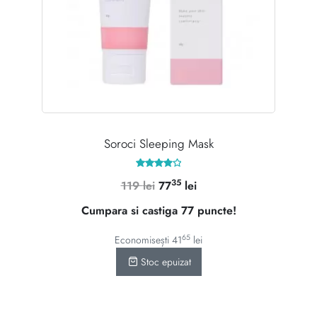
Soroci Sleeping Mask
Evaluat
35
Prețul
Prețul
119
lei
77
lei
la
4.00
inițial
curent
din 5
Cumpara si castiga 77 puncte!
a
este:
fost:
7735 lei.
65
Economisești
41
lei
119 lei.
Stoc epuizat