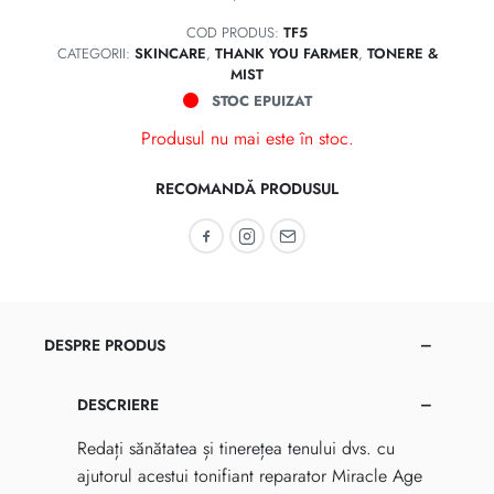
COD PRODUS:
TF5
CATEGORII:
SKINCARE
,
THANK YOU FARMER
,
TONERE &
MIST
STOC EPUIZAT
Produsul nu mai este în stoc.
RECOMANDĂ PRODUSUL
Recomandă pe Facebook
Recomandă pe Instagram
Recomandă prin email
DESPRE PRODUS
DESCRIERE
Redați sănătatea și tinerețea tenului dvs. cu
ajutorul acestui tonifiant reparator Miracle Age