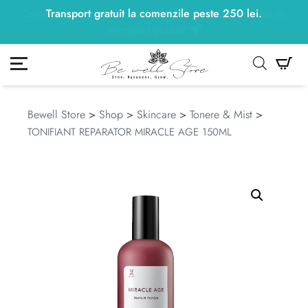
Transport gratuit la comenzile peste
250
lei
250
lei
.
ontul meu
Co
Bewell Store
>
Shop
>
Skincare
>
Tonere & Mist
>
TONIFIANT REPARATOR MIRACLE AGE 150ML