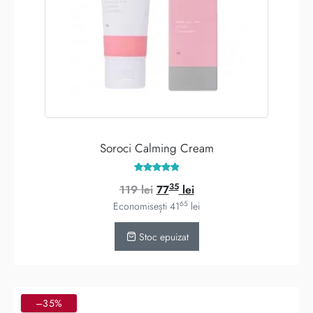
Soroci Calming Cream
Evaluat la
35
Prețul
Prețul
119
lei
77
lei
5.00
din 5
65
inițial
curent
Economisești
41
lei
a
este:
Stoc epuizat
fost:
7735 lei.
119 lei.
–35%