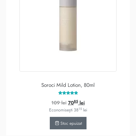
Soroci Mild Lotion, 80ml
Evaluat la
85
Prețul
Prețul
109
lei
70
lei
5.00
din 5
15
inițial
curent
Economisești
38
lei
a
este:
Stoc epuizat
fost:
7085 lei.
109 lei.