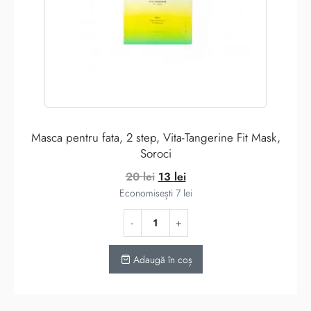
Masca pentru fata, 2 step, Vita-Tangerine Fit Mask,
Soroci
Prețul
Prețul
20
lei
13
lei
inițial
curent
Economisești
7
lei
a
este:
fost:
13 lei.
20 lei.
Adaugă în coș