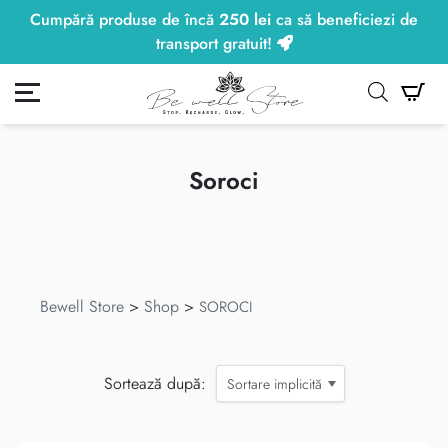
Cumpără produse de încă
Transport gratuit la comenzile peste
250
lei
ca să beneficiezi de
250
lei
.
transport gratuit!
ontul meu
Co
Soroci
Bewell Store
>
Shop
>
SOROCI
Sortează după:
Sortare implicită