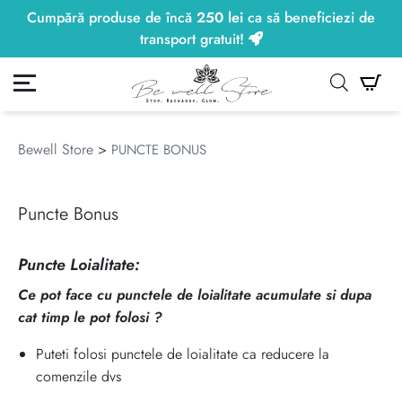
Cumpără produse de încă
250
lei
ca să beneficiezi de
250
lei
transport gratuit!
ontul meu
Co
Bewell Store
>
PUNCTE BONUS
Puncte Bonus
Puncte Loialitate:
Ce pot face cu punctele de loialitate acumulate si dupa
cat timp le pot folosi ?
Puteti folosi punctele de loialitate ca reducere la
comenzile dvs