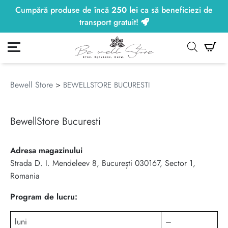
Cumpără produse de încă
250
lei
ca să beneficiezi de
250
lei
transport gratuit!
ontul meu
Co
Bewell Store
>
BEWELLSTORE BUCURESTI
BewellStore Bucuresti
Adresa magazinului
Strada D. I. Mendeleev 8, București 030167, Sector 1,
Romania
Program de lucru:
luni
–