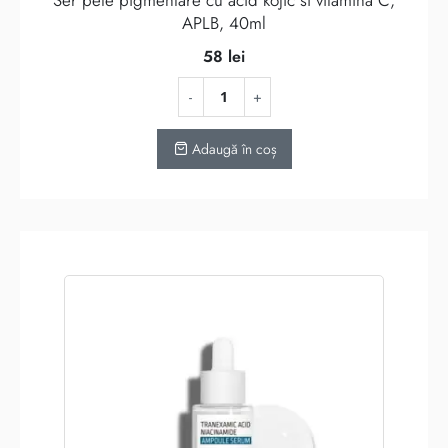
Ser pete pigmentare cu acid kojic si vitamina C,
APLB, 40ml
58
lei
Adaugă în coș