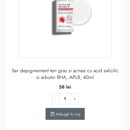
Ser depigmentant ten gras si acnee cu acid salicilic
si arbutin BHA, APLB, 40ml
58
lei
Adaugă în coș