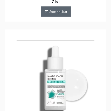
7
lei
Stoc epuizat