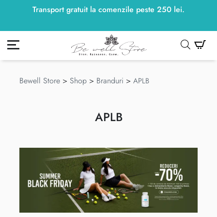
Transport gratuit la comenzile peste
250
lei
250
lei
.
ontul meu
Co
Bewell Store
>
Shop
>
Branduri
>
APLB
APLB