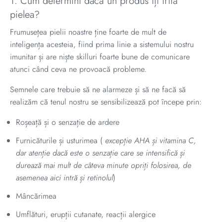
1. Cum determini dacă un produs îți irită
pielea?
Frumusețea pielii noastre ține foarte de mult de
inteligența acesteia, fiind prima linie a sistemului nostru
imunitar și are niște skilluri foarte bune de comunicare
atunci când ceva ne provoacă probleme.
Semnele care trebuie să ne alarmeze și să ne facă să
realizăm că tenul nostru se sensibilizează pot începe prin:
Roșeață și o senzație de ardere
Furnicăturile și usturimea (
excepție AHA și vitamina C,
dar atenție dacă este o senzație care se intensifică și
durează mai mult de câteva minute opriți folosirea, de
asemenea aici intră și retinolul
)
Mâncărimea
Umflături, erupții cutanate, reacții alergice