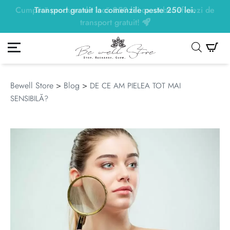
Transport gratuit la comenzile peste
250
lei
250
lei
.
ontul meu
Co
Bewell Store
>
Blog
>
DE CE AM PIELEA TOT MAI
SENSIBILĂ?