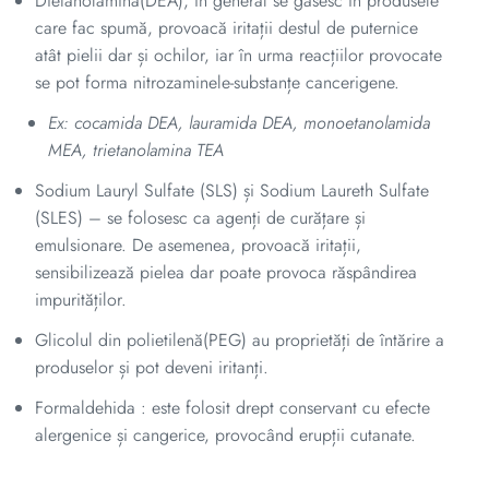
Dietanolamina(DEA), în general se găsesc în produsele
care fac spumă, provoacă iritații destul de puternice
atât pielii dar și ochilor, iar în urma reacțiilor provocate
se pot forma nitrozaminele-substanțe cancerigene.
Ex: cocamida DEA, lauramida DEA, monoetanolamida
MEA, trietanolamina TEA
Sodium Lauryl Sulfate (SLS) și Sodium Laureth Sulfate
(SLES) – se folosesc ca agenți de curățare și
emulsionare. De asemenea, provoacă iritații,
sensibilizează pielea dar poate provoca răspândirea
impurităților.
Glicolul din polietilenă(PEG) au proprietăți de întărire a
produselor și pot deveni iritanți.
Formaldehida : este folosit drept conservant cu efecte
alergenice și cangerice, provocând erupții cutanate.