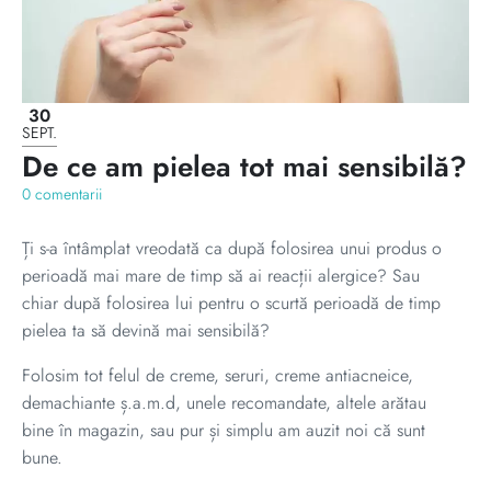
30
SEPT.
De ce am pielea tot mai sensibilă?
0 comentarii
Ți s-a întâmplat vreodată ca după folosirea unui produs o
perioadă mai mare de timp să ai reacții alergice? Sau
chiar după folosirea lui pentru o scurtă perioadă de timp
pielea ta să devină mai sensibilă?
Folosim tot felul de creme, seruri, creme antiacneice,
demachiante ș.a.m.d, unele recomandate, altele arătau
bine în magazin, sau pur și simplu am auzit noi că sunt
bune.