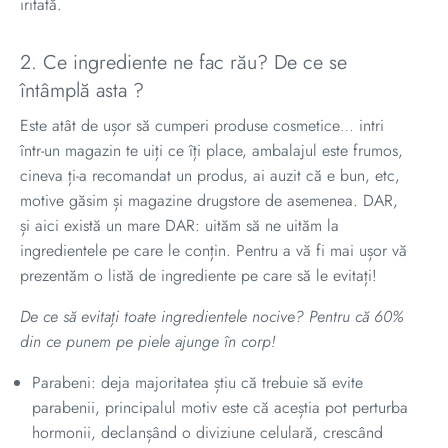
iritată.
2. Ce ingrediente ne fac rău? De ce se
întâmplă asta ?
Este atât de ușor să cumperi produse cosmetice… intri
într-un magazin te uiți ce îți place, ambalajul este frumos,
cineva ți-a recomandat un produs, ai auzit că e bun, etc,
motive găsim și magazine drugstore de asemenea. DAR,
și aici există un mare DAR: uităm să ne uităm la
ingredientele pe care le conțin. Pentru a vă fi mai ușor vă
prezentăm o listă de ingrediente pe care să le evitați!
De ce să evitați toate ingredientele nocive?
Pentru că 60%
din ce punem pe piele ajunge în corp!
Parabeni: deja majoritatea știu că trebuie să evite
parabenii, principalul motiv este că aceștia pot perturba
hormonii, declanșând o diviziune celulară, crescând