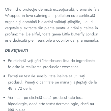
Oferind o protecție dermică excepțională, crema de fata
Wrapped in love calming anti-pollution este certificată
organic și combină bio-activi validați științific, uleiuri
vegetale și extracte din plante pentru a hrăni și calma în
profunzime. De altfel, toată gama
Little Butterfly London
este dedicată pielii sensibile a copiilor dar și a mamelor.
DE REȚINUT!
Pe etichetă veți găsi întotdeauna lista de ingrediente
folosite la realizarea produselor cosmetice!
Faceți un test de sensibilitate înainte să utilizați
produsul. Puneți o cantitate pe mână ți așteptați de la
48 la 72 de h.
Verificați pe etichetă dacă produsul este testat
hipoalergic, dacă este testat dermatologic, dacă nu
irită pielea.