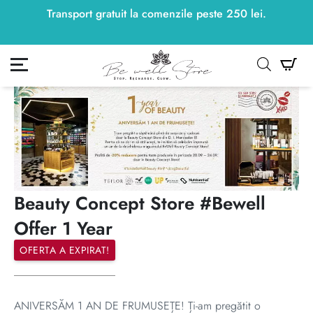
Transport gratuit la comenzile peste
250
lei
250
lei
.
ontul meu
Co
Beauty Concept Store #Bewell
Offer 1 Year
OFERTA A EXPIRAT!
ANIVERSĂM 1 AN DE FRUMUSEȚE! Ți-am pregătit o