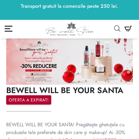
Transport gratuit la comenzile peste
250
lei
250
lei
.
ontul meu
Co
BEWELL WILL BE YOUR SANTA
OFERTA A EXPIRAT!
BEWELL WILL BE YOUR SANTA! Pregătește ghetuțele cu
produsele tale preferate de skin care și make-up! Ai -30%