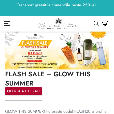
Transport gratuit la comenzile peste
250
lei
250
lei
.
ontul meu
Co
FLASH SALE – GLOW THIS
SUMMER
OFERTA A EXPIRAT!
GLOW THIS SUMMER! Foloseste codul FLASH20 si profita