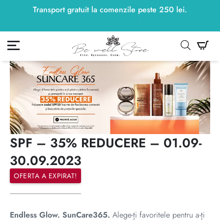
Transport gratuit la comenzile peste
250
lei
250
lei
.
ontul meu
Co
SPF – 35% REDUCERE – 01.09-
30.09.2023
OFERTA A EXPIRAT!
Endless Glow. SunCare365.
Alege-ți favoritele pentru a-ți