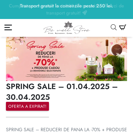
Transport gratuit la comenzile peste
250
lei
250
lei
.
ontul meu
Co
SPRING SALE – 01.04.2025 –
30.04.2025
OFERTA A EXPIRAT!
SPRING SALE – REDUCERI DE PANA LA -70% + PRODUSE