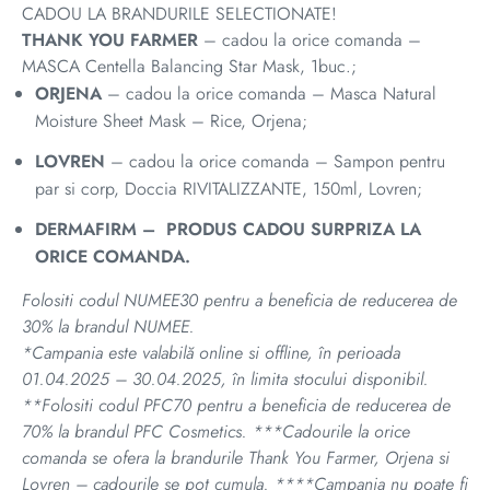
CADOU LA BRANDURILE SELECTIONATE!
THANK YOU FARMER
–
cadou la orice comanda –
MASCA Centella Balancing Star Mask, 1buc.;
ORJENA
–
cadou la orice comanda – Masca Natural
Moisture Sheet Mask – Rice, Orjena;
LOVREN
–
cadou la orice comanda –
Sampon pentru
par si corp, Doccia RIVITALIZZANTE, 150ml, Lovren;
DERMAFIRM – PRODUS CADOU SURPRIZA LA
ORICE COMANDA.
Folositi codul NUMEE30 pentru a beneficia de reducerea de
30% la brandul NUMEE.
*Campania este valabilă online si offline, în perioada
01.04.2025 – 30.04.2025, în limita stocului disponibil.
**Folositi codul PFC70 pentru a beneficia de reducerea de
70% la brandul PFC Cosmetics. ***Cadourile la orice
comanda se ofera la brandurile Thank You Farmer, Orjena si
Lovren – cadourile se pot cumula. ****Campania nu poate fi