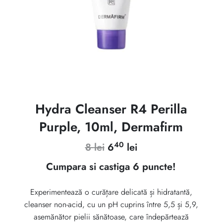
Hydra Cleanser R4 Perilla
Purple, 10ml, Dermafirm
40
Prețul
Prețul
8
lei
6
lei
inițial
curent
Cumpara si castiga 6 puncte!
a
este:
Experimentează o curățare delicată și hidratantă,
fost:
640 lei.
cleanser non-acid, cu un pH cuprins între 5,5 și 5,9,
8 lei.
asemănător pielii sănătoase, care îndepărtează