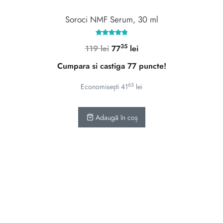
Soroci NMF Serum, 30 ml
Evaluat la
35
Prețul
Prețul
119
lei
77
lei
4.92
din 5
inițial
curent
Cumpara si castiga 77 puncte!
a
este:
fost:
7735 lei.
65
Economisești
41
lei
119 lei.
Adaugă în coș