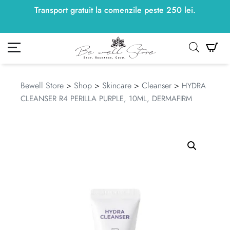
Transport gratuit la comenzile peste
250
lei
250
lei
.
ontul meu
Co
Bewell Store
>
Shop
>
Skincare
>
Cleanser
>
HYDRA
CLEANSER R4 PERILLA PURPLE, 10ML, DERMAFIRM