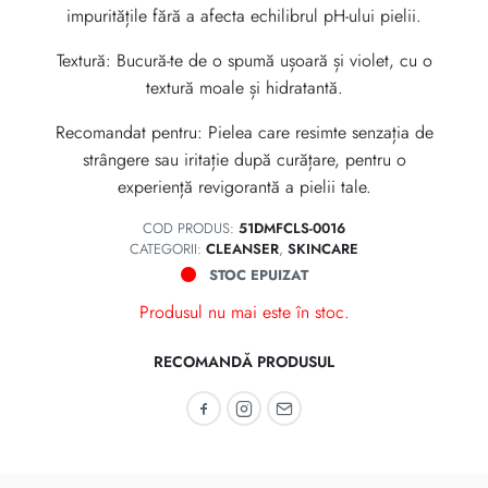
impuritățile fără a afecta echilibrul pH-ului pielii.
Textură: Bucură-te de o spumă ușoară și violet, cu o
textură moale și hidratantă.
Recomandat pentru: Pielea care resimte senzația de
strângere sau iritație după curățare, pentru o
experiență revigorantă a pielii tale.
COD PRODUS:
51DMFCLS-0016
CATEGORII:
CLEANSER
,
SKINCARE
STOC EPUIZAT
Produsul nu mai este în stoc.
RECOMANDĂ PRODUSUL
Recomandă pe Facebook
Recomandă pe Instagram
Recomandă prin email