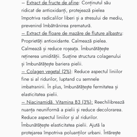
–
Extract de fructe de afine
: Conținutul său
ridicat de antioxidanți, protejează pielea
împotriva radicalilor liberi și a stresului de mediu,
prevenind îmbătrânirea prematură.
–
Extract de floare de mazăre de fluture albastru
:
Proprietăți antioxidante. Calmează pielea.
Calmează și reduce roșeața. Îmbunătățește
reținerea umidității. Susține structura colagenului
și îmbunătățește bariera pielii.
–
Colagen vegetal (2%)
: Reduce aspectul liniilor
fine si al ridurilor, luptand cu semnele
imbatranirii. În plus, îmbunătățește fermitatea și
elasticitatea pielii.
–
Niacinamidă. Vitamina B3 (3%):
Reechilibrează
nuanța neuniformă a pielii și reduce decolorarea.
Reduce aspectul liniilor și al ridurilor.
Îmbunătățește elasticitatea pielii. Ajută la
protejarea împotriva poluanților urbani. Întărește