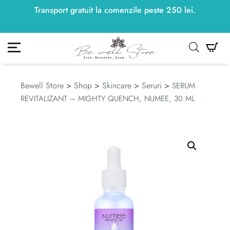
Transport gratuit la comenzile peste
250
lei
250
lei
.
ontul meu
Co
Bewell Store
>
Shop
>
Skincare
>
Seruri
>
SERUM
REVITALIZANT – MIGHTY QUENCH, NUMEE, 30 ML