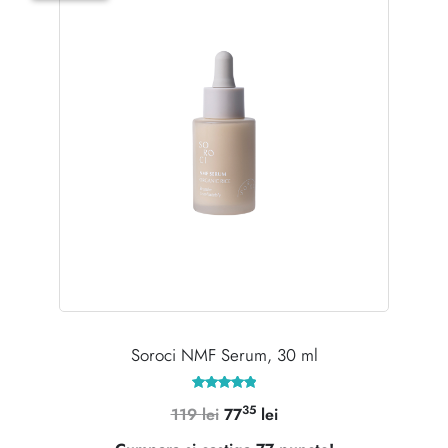
Soroci NMF Serum, 30 ml
Evaluat la
35
Prețul
Prețul
119
lei
77
lei
4.92
din 5
inițial
curent