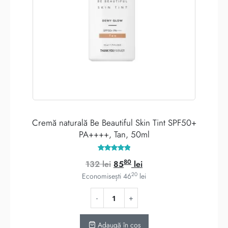
Cremă naturală Be Beautiful Skin Tint SPF50+
PA++++, Tan, 50ml
Evaluat la
80
Prețul
Prețul
132
lei
85
lei
5.00
din 5
20
inițial
curent
Economisești
46
lei
a
este:
fost:
8580 lei.
132 lei.
Adaugă în coș