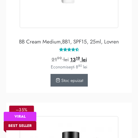
BB Cream Medium,BB1, SPF15, 25ml, Lovren
Evaluat la
99
19
Prețul
Prețul
21
lei
13
lei
4.62
din 5
80
inițial
curent
Economisești
8
lei
a
este:
Stoc epuizat
fost:
1319 lei.
2199 lei.
–35%
VIRAL
BEST SELLER