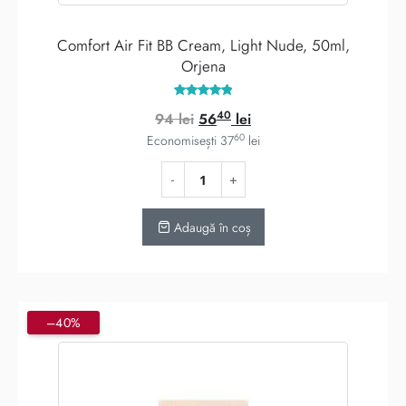
Comfort Air Fit BB Cream, Light Nude, 50ml,
Orjena
Evaluat la
40
Prețul
Prețul
94
lei
56
lei
4.86
din 5
60
inițial
curent
Economisești
37
lei
a
este:
fost:
5640 lei.
94 lei.
Adaugă în coș
–40%