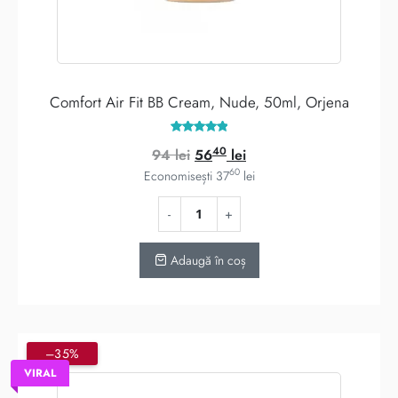
Comfort Air Fit BB Cream, Nude, 50ml, Orjena
Evaluat la
40
Prețul
Prețul
94
lei
56
lei
5.00
din 5
60
inițial
curent
Economisești
37
lei
a
este:
fost:
5640 lei.
94 lei.
Adaugă în coș
–35%
VIRAL