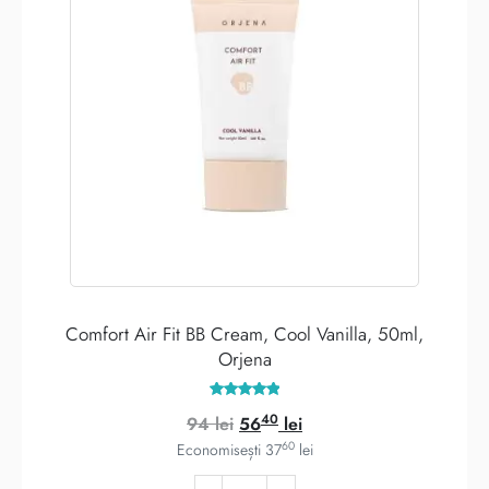
Comfort Air Fit BB Cream, Cool Vanilla, 50ml,
Orjena
Evaluat la
40
Prețul
Prețul
94
lei
56
lei
5.00
din 5
60
inițial
curent
Economisești
37
lei
a
este: