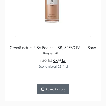
Cremă naturală Be Beautiful BB, SPF30 PA++, Sand
Beige, 40ml
85
Prețul
Prețul
149
lei
96
lei
15
inițial
curent
Economisești
52
lei
a
este:
fost:
9685 lei.
149 lei.
Adaugă în coș