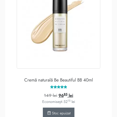
Cremă naturală Be Beautiful BB 40ml
Evaluat la
85
Prețul
Prețul
149
lei
96
lei
4.97
din 5
15
inițial
curent
Economisești
52
lei
a
este:
Stoc epuizat
fost:
9685 lei.