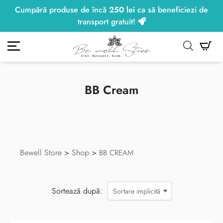
Cumpără produse de încă
250
lei
ca să beneficiezi de
250
lei
transport gratuit!
ontul meu
Co
BB Cream
Bewell Store
>
Shop
>
BB CREAM
Sortează după:
Sortare implicită