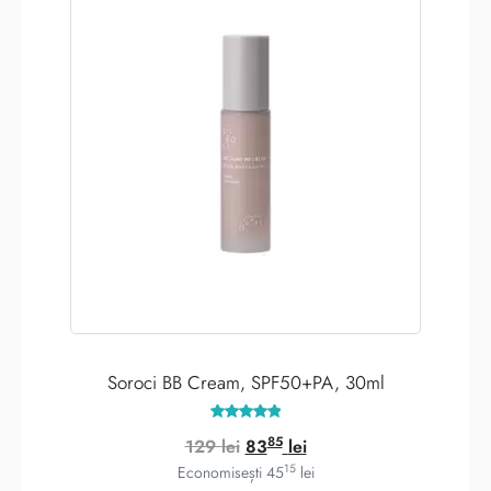
Soroci BB Cream, SPF50+PA, 30ml
Evaluat la
85
Prețul
Prețul
129
lei
83
lei
4.97
din 5
15
inițial
curent
Economisești
45
lei