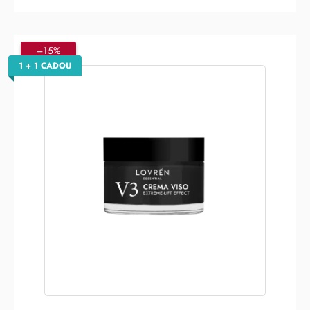
–15%
1 + 1 CADOU