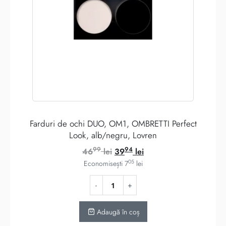
Farduri de ochi DUO, OM1, OMBRETTI Perfect
Look, alb/negru, Lovren
99
94
Prețul
Prețul
46
lei
39
lei
05
inițial
curent
Economisești
7
lei
a
este:
fost:
3994 lei.
4699 lei.
Adaugă în coș