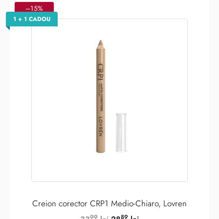
–15%
1 + 1 CADOU
Creion corector CRP1 Medio-Chiaro, Lovren
99
89
Prețul
Prețul