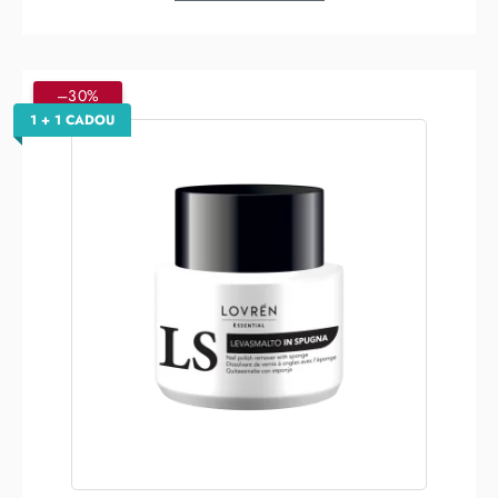
–30%
1 + 1 CADOU