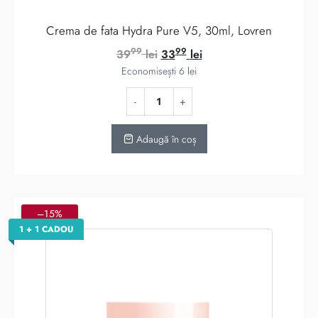
Crema de fata Hydra Pure V5, 30ml, Lovren
99
99
Prețul
Prețul
39
lei
33
lei
inițial
curent
Economisești
6
lei
a
este:
fost:
3399 lei.
3999 lei.
Adaugă în coș
–15%
1 + 1 CADOU