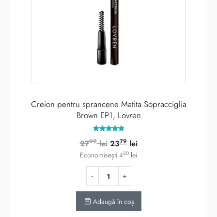
Creion pentru sprancene Matita Sopracciglia
Brown EP1, Lovren
Evaluat la
99
79
Prețul
Prețul
27
lei
23
lei
5.00
din 5
20
inițial
curent
Economisești
4
lei
a
este:
fost:
2379 lei.
2799 lei.
Adaugă în coș