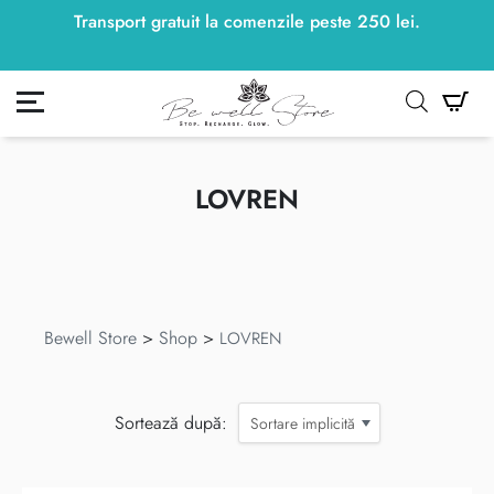
Transport gratuit la comenzile peste
250
lei
250
lei
.
ontul meu
Co
LOVREN
Bewell Store
>
Shop
>
LOVREN
Sortează după:
Sortare implicită