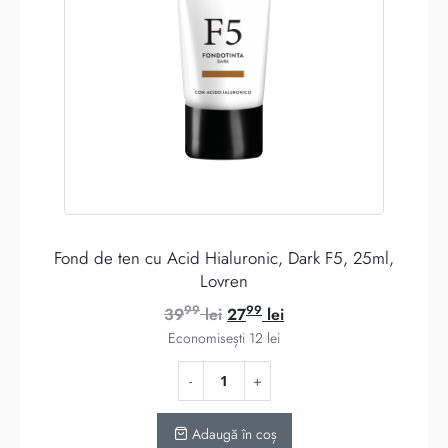
Fond de ten cu Acid Hialuronic, Dark F5, 25ml,
Lovren
99
99
Prețul
Prețul
39
lei
27
lei
inițial
curent
Economisești
12
lei
a
este:
fost:
2799 lei.
3999 lei.
Adaugă în coș