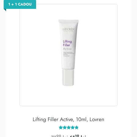
1 + 1 CADOU
Lifting Filler Active, 10ml, Lovren
Evaluat la
99
19
5.00