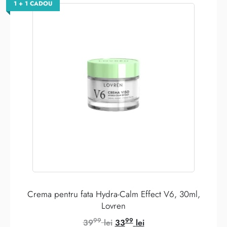
1 + 1 CADOU
Crema pentru fata Hydra-Calm Effect V6, 30ml,
Lovren
99
99
Prețul
Prețul
39
lei
33
lei