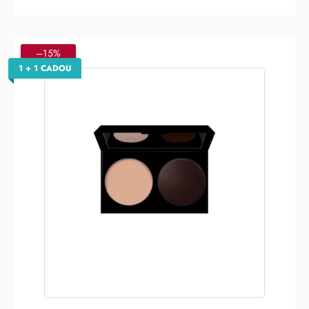
–15%
1 + 1 CADOU