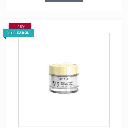
–15%
1 + 1 CADOU