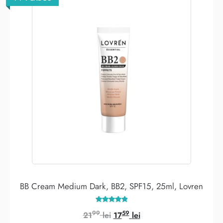
BB Cream Medium Dark, BB2, SPF15, 25ml, Lovren
Evaluat la
99
59
Prețul
Prețul
21
lei
17
lei
5.00
din 5