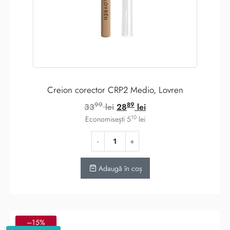
Creion corector CRP2 Medio, Lovren
99
89
Prețul
Prețul
33
lei
28
lei
10
inițial
curent
Economisești
5
lei
a
este:
fost:
2889 lei.
3399 lei.
Adaugă în coș
–15%