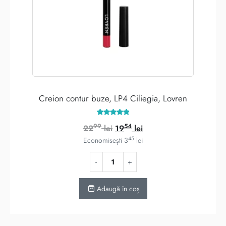
Creion contur buze, LP4 Ciliegia, Lovren
Evaluat la
99
54
Prețul
Prețul
22
lei
19
lei
5.00
din 5
45
inițial
curent
Economisești
3
lei
a
este:
fost:
1954 lei.
2299 lei.
Adaugă în coș