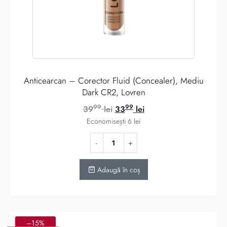
Anticearcan – Corector Fluid (Concealer), Mediu
Dark CR2, Lovren
99
99
Prețul
Prețul
39
lei
33
lei
inițial
curent
Economisești
6
lei
a
este:
fost:
3399 lei.
3999 lei.
Adaugă în coș
–15%