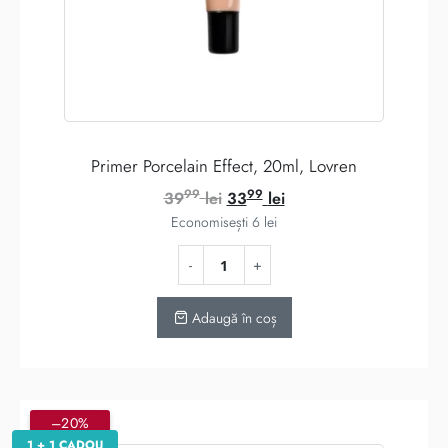
Primer Porcelain Effect, 20ml, Lovren
99
99
Prețul
Prețul
39
lei
33
lei
inițial
curent
Economisești
6
lei
a
este:
fost:
3399 lei.
3999 lei.
Adaugă în coș
–20%
1 + 1 CADOU