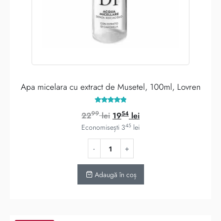
Apa micelara cu extract de Musetel, 100ml, Lovren
Evaluat la
99
54
Prețul
Prețul
22
lei
19
lei
5.00
din 5
45
inițial
curent
Economisești
3
lei
a
este:
fost:
1954 lei.
2299 lei.
Adaugă în coș