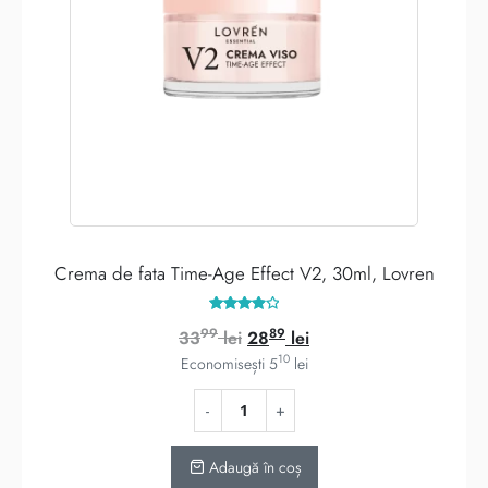
Crema de fata Time-Age Effect V2, 30ml, Lovren
Evaluat
99
89
Prețul
Prețul
33
lei
28
lei
la
4.00
10
inițial
curent
Economisești
5
lei
din 5
a
este:
fost:
2889 lei.
3399 lei.
Adaugă în coș