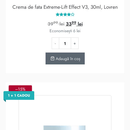
Crema de fata Extreme-Lift Effect V3, 30ml, Lovren
Evaluat
99
99
Prețul
Prețul
39
lei
33
lei
la
4.00
inițial
curent
Economisești
6
lei
din 5
a
este:
fost:
3399 lei.
3999 lei.
Adaugă în coș
–15%
1 + 1 CADOU