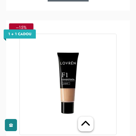
–15%
1 + 1 CADOU