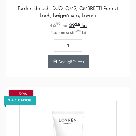
Farduri de ochi DUO, OM2, OMBRETTI Perfect
Look, beige/maro, Lovren
99
94
Prețul
Prețul
46
lei
39
lei
05
inițial
curent
Economisești
7
lei
a
este:
fost:
3994 lei.
4699 lei.
Adaugă în coș
–30%
1 + 1 CADOU