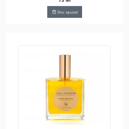
73
lei
Stoc epuizat