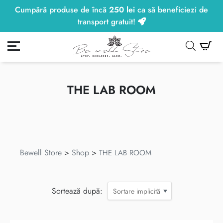
Cumpără produse de încă
250
lei
ca să beneficiezi de
250
lei
transport gratuit!
ontul meu
Co
THE LAB ROOM
Bewell Store
>
Shop
>
THE LAB ROOM
Sortează după:
Sortare implicită