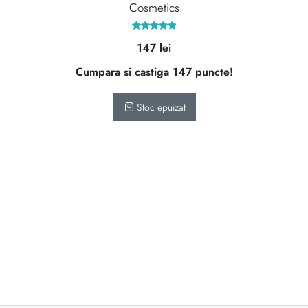
Cosmetics
Evaluat la
147
lei
5.00
din 5
Cumpara si castiga 147 puncte!
Stoc epuizat