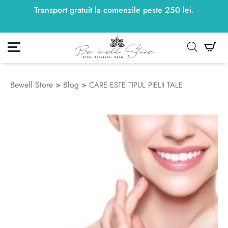
Transport gratuit la comenzile peste
250
lei
250
lei
.
ontul meu
Co
Bewell Store
>
Blog
>
CARE ESTE TIPUL PIELII TALE