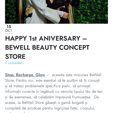
15
OCT.
HAPPY 1st ANIVERSARY –
BEWELL BEAUTY CONCEPT
STORE
0 comentarii
Stop. Recharge. Glow
– aceasta este misiunea BeWell
Store. Pentru noi, este esential să te ajutăm să îți cunoști
și să tratezi problemele specifice pielii, să primești
informații corecte în legătură cu nevoile tipului tău de ten
și de asemenea, să celebrăm împreună frumusețea. De
aceea, la BeWell Store găsești o gamă bogată și
completă de produse pentru îngrijirea feței, corpului,