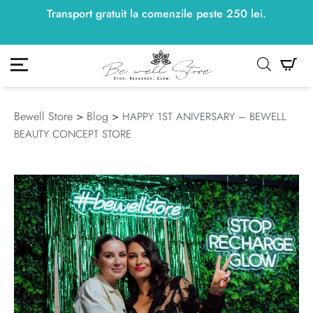
Transport gratuit la comenzile peste
250
lei
250
lei
.
ontul meu
Co
Bewell Store
>
Blog
>
HAPPY 1ST ANIVERSARY – BEWELL
BEAUTY CONCEPT STORE