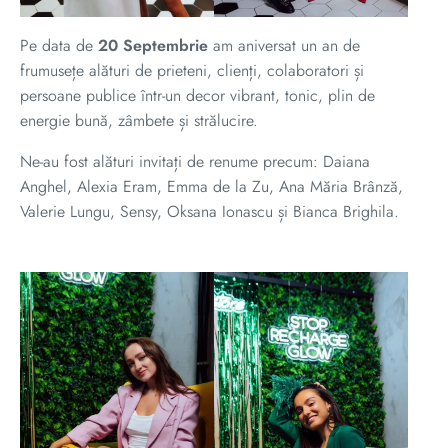
Pe data de
20 Septembrie
am aniversat un an de
frumusețe alături de prieteni, clienți, colaboratori și
persoane publice într-un decor vibrant, tonic, plin de
energie bună, zâmbete și strălucire.
Ne-au fost alături invitați de renume precum: Daiana
Anghel, Alexia Eram, Emma de la Zu, Ana Măria Brânză,
Valerie Lungu, Sensy, Oksana Ionascu și Bianca Brighila.