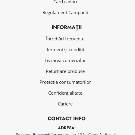
Card cadou
Regulament Campanii
INFORMAȚII
Întrebări frecvente
Termeni și condiții
Livrarea comenzilor
Returnare produse
Protecția consumatorilor
Confidențialitate
Cariere
CONTACT INFO
ADRESA:
Soseaua Bucuresti-Targoviste, nr 12A, Corp A, Etaj 4,