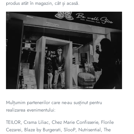
produs atât în magazin, cât și acasă.
Mulțumim partenerilor care ne-au susținut pentru
realizarea evenimentului:
TEILOR, Crama Liliac, Chez Marie Confisserie, Florile
Cezarei, Blaze by Burgerati, SlooP, Nutrisential, The