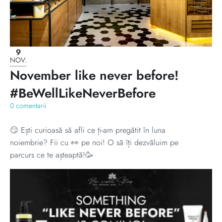
9
NOV.
November like never before!
#BeWellLikeNeverBefore
0 comentarii
😏 Ești curioasă să afli ce ți-am pregătit în luna
noiembrie? Fii cu 👀 pe noi! O să îți dezvăluim pe
parcurs ce te așteaptă!🥳