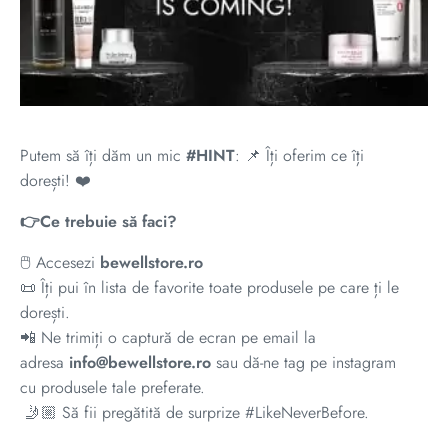
Putem să îți dăm un mic
#HINT
: 📌 Îți oferim ce îți
dorești! ❤️
👉Ce trebuie să faci?
🖱 Accesezi
bewellstore.ro
📜 Îți pui în lista de favorite toate produsele pe care ți le
dorești.
📲 Ne trimiți o captură de ecran pe email la
adresa
info@bewellstore.ro
sau dă-ne tag pe instagram
cu produsele tale preferate.
🤳🏼 Să fii pregătită de surprize #LikeNeverBefore.