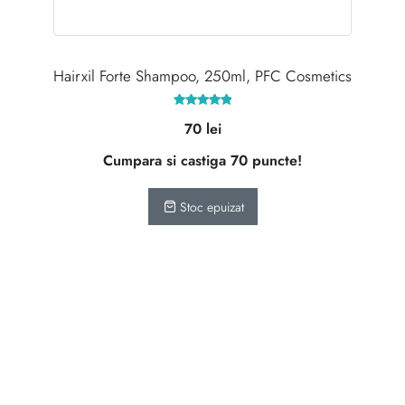
Hairxil Forte Shampoo, 250ml, PFC Cosmetics
Evaluat la
70
lei
5.00
din 5
Cumpara si castiga 70 puncte!
Stoc epuizat