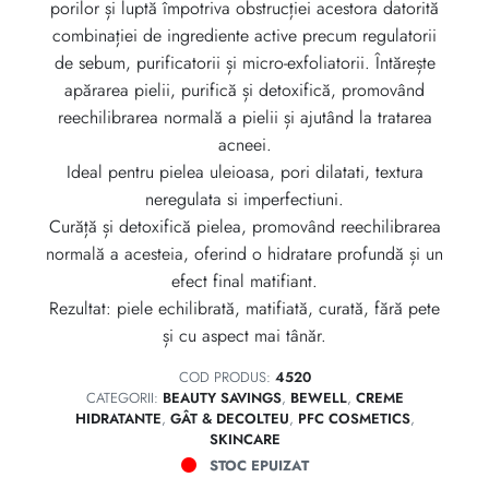
porilor și luptă împotriva obstrucției acestora datorită
combinației de ingrediente active precum regulatorii
de sebum, purificatorii și micro-exfoliatorii. Întărește
apărarea pielii, purifică și detoxifică, promovând
reechilibrarea normală a pielii și ajutând la tratarea
acneei.
Ideal pentru pielea uleioasa, pori dilatati, textura
neregulata si imperfectiuni.
Curăță și detoxifică pielea, promovând reechilibrarea
normală a acesteia, oferind o hidratare profundă și un
efect final matifiant.
Rezultat: piele echilibrată, matifiată, curată, fără pete
și cu aspect mai tânăr.
COD PRODUS:
4520
CATEGORII:
BEAUTY SAVINGS
,
BEWELL
,
CREME
HIDRATANTE
,
GÂT & DECOLTEU
,
PFC COSMETICS
,
SKINCARE
STOC EPUIZAT