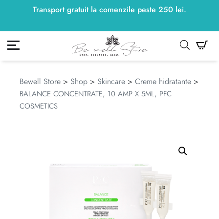
Transport gratuit la comenzile peste
250
lei
250
lei
.
ontul meu
Co
Bewell Store
>
Shop
>
Skincare
>
Creme hidratante
>
BALANCE CONCENTRATE, 10 AMP X 5ML, PFC
COSMETICS