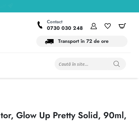
Contact
Contul meu
Wishlist
Coș
0730 030 248
Transport în 72 de ore
Products
search
tor, Glow Up Pretty Solid, 90ml,