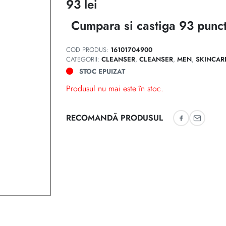
93
lei
Cumpara si castiga 93 punct
COD PRODUS:
16101704900
CATEGORII:
CLEANSER
,
CLEANSER
,
MEN
,
SKINCAR
STOC EPUIZAT
Produsul nu mai este în stoc.
RECOMANDĂ PRODUSUL
Recomandă 
Recoman