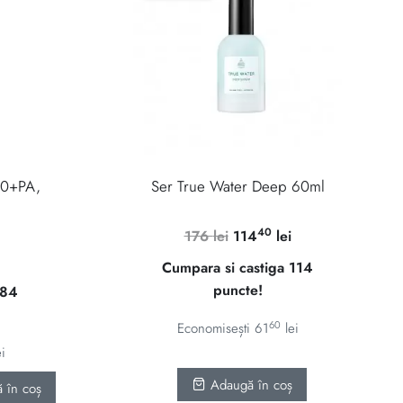
50+PA,
Ser True Water Deep 60ml
40
Prețul
Prețul
176
lei
114
lei
inițial
curent
Prețul
Cumpara si castiga 114
a
este:
curent
puncte!
 84
fost:
11440 lei.
este:
176 lei.
8385 lei.
60
Economisești
61
lei
ei
Adaugă în coș
 în coș