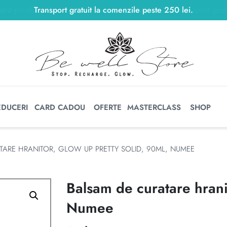
Transport gratuit la comenzile peste
250
lei
250
lei
.
EDUCERI
CARD CADOU
OFERTE
MASTERCLASS
SHOP
TARE HRANITOR, GLOW UP PRETTY SOLID, 90ML, NUMEE
Balsam de curatare hrani
Numee