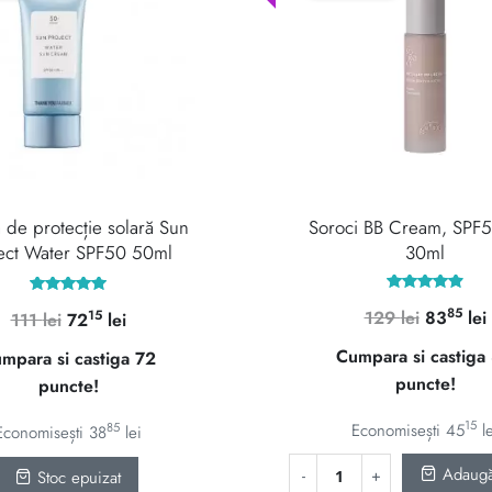
de protecție solară Sun
Soroci BB Cream, SPF
ect Water SPF50 50ml
30ml
Evaluat la
Evaluat la
85
Prețul
15
129
lei
83
lei
Prețul
Prețul
111
lei
72
lei
4.97
5.00
din 5
din 5
inițial
inițial
curent
Cumpara si castiga
mpara si castiga 72
a
a
este:
puncte!
puncte!
fost:
fost:
7215 lei.
129 lei.
111 lei.
15
85
Economisești
45
l
Economisești
38
lei
Adaugă
Stoc epuizat