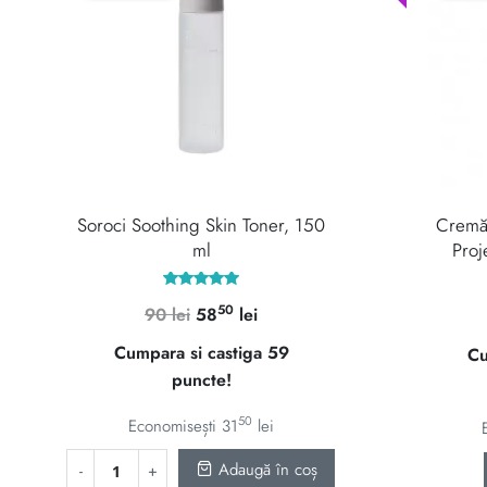
Soroci Soothing Skin Toner, 150
Cremă 
ml
Proj
Evaluat la
50
Prețul
Prețul
90
lei
58
lei
5.00
din 5
inițial
curent
Cumpara si castiga 59
Cu
a
este:
puncte!
fost:
5850 lei.
90 lei.
50
Economisești
31
lei
Adaugă în coș