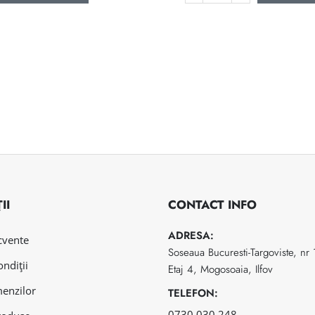
II
CONTACT INFO
ADRESA:
ecvente
Soseaua Bucuresti-Targoviste, nr
ondiții
Etaj 4, Mogosoaia, Ilfov
menzilor
TELEFON:
0730 030 248