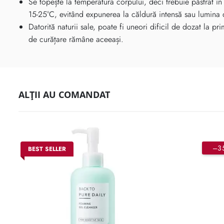
Se topește la temperatura corpului, deci trebuie păstrat în
15-25°C, evitând expunerea la căldură intensă sau lumina 
Datorită naturii sale, poate fi uneori dificil de dozat la pr
de curățare rămâne aceeași.
ALȚII AU COMANDAT
–3
BEST SELLER