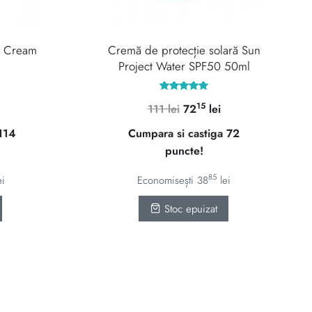
p Cream
Cremă de protecție solară Sun
Project Water SPF50 50ml
Evaluat la
15
Prețul
Prețul
Prețul
111
lei
72
lei
5.00
din 5
curent
inițial
curent
 114
Cumpara si castiga 72
este:
a
este:
puncte!
11440 lei.
fost:
7215 lei.
111 lei.
85
ei
Economisești
38
lei
Stoc epuizat