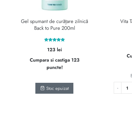
Gel spumant de curățare zilnică
Vita 
Back to Pure 200ml
Evaluat la
123
lei
5.00
din 5
Cu
Cumpara si castiga 123
puncte!
Stoc epuizat