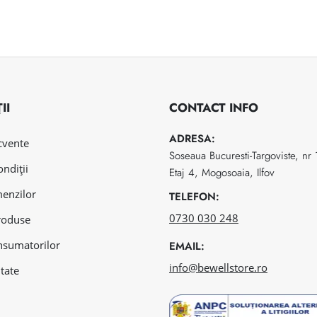
II
CONTACT INFO
ADRESA:
ecvente
Soseaua Bucuresti-Targoviste, nr
ondiții
Etaj 4, Mogosoaia, Ilfov
menzilor
TELEFON:
0730 030 248
roduse
nsumatorilor
EMAIL:
info@bewellstore.ro
itate