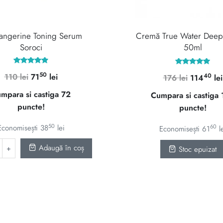
Tangerine Toning Serum
Cremă True Water Dee
Soroci
50ml
Evaluat la
Evaluat la
50
Prețul
Prețul
40
110
lei
71
lei
Prețul
176
lei
114
lei
4.92
5.00
din 5
din 5
inițial
curent
inițial
mpara si castiga 72
Cumpara si castiga
a
este:
a
puncte!
puncte!
fost:
7150 lei.
fost:
110 lei.
176 lei.
50
60
Economisești
38
lei
Economisești
61
l
Adaugă în coș
Stoc epuizat