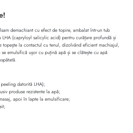
e!
am demachiant cu efect de topire, ambalat într-un tub
cu LHA (capryloyl salicylic acid) pentru curățare profundă și
 topește la contactul cu tenul, dizolvând eficient machiajul,
 se emulsifică ușor cu puțină apă și se clătește cu apă
ospătată.
 peeling datorită LHA);
lusiv produse rezistente la apă;
masaj, apoi în lapte la emulsificare;
it;