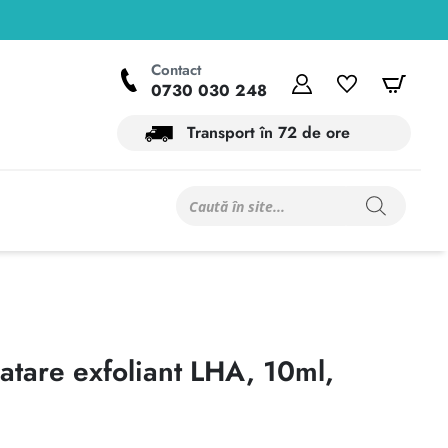
Contact
Contul meu
Wishlist
Coș
0730 030 248
Transport în 72 de ore
Products
search
atare exfoliant LHA, 10ml,