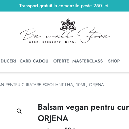
Transport gratuit la comenzile peste
250
lei
250
lei
.
EDUCERI
CARD CADOU
OFERTE
MASTERCLASS
SHOP
N PENTRU CURATARE EXFOLIANT LHA, 10ML, ORJENA
Balsam vegan pentru cur
ORJENA