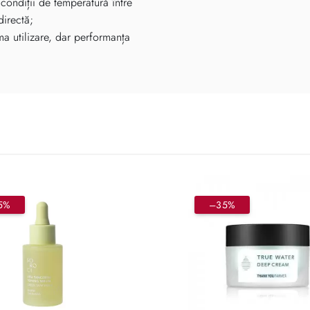
 condiții de temperatură între
directă;
ima utilizare, dar performanța
5%
–35%