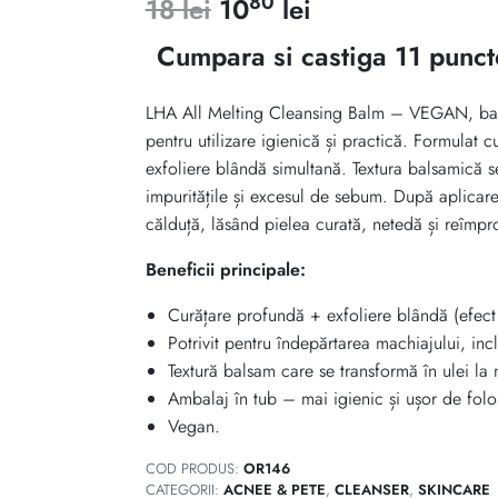
80
Prețul
Prețul
18
lei
10
lei
inițial
curent
Cumpara si castiga 11 punct
a
este:
LHA All Melting Cleansing Balm – VEGAN, bals
fost:
1080 lei.
pentru utilizare igienică și practică. Formulat 
exfoliere blândă simultană. Textura balsamică se
18 lei.
impuritățile și excesul de sebum. După aplicare
călduță, lăsând pielea curată, netedă și reîmpr
Beneficii principale:
Curățare profundă + exfoliere blândă (efect
Potrivit pentru îndepărtarea machiajului, inc
Textură balsam care se transformă în ulei la 
Ambalaj în tub – mai igienic și ușor de folos
Vegan.
COD PRODUS:
OR146
CATEGORII:
ACNEE & PETE
,
CLEANSER
,
SKINCARE