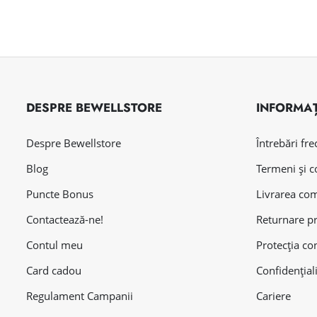
DESPRE BEWELLSTORE
INFORMAȚ
Despre Bewellstore
Întrebări fr
Blog
Termeni și c
Puncte Bonus
Livrarea co
Contactează-ne!
Returnare p
Contul meu
Protecția co
Card cadou
Confidențial
Regulament Campanii
Cariere