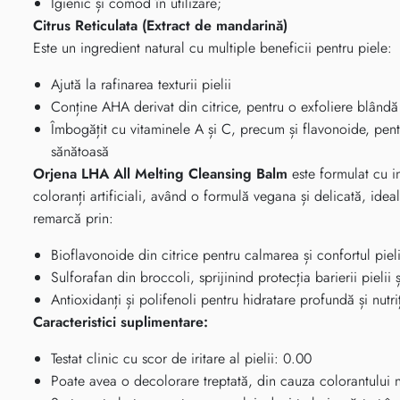
Igienic și comod în utilizare;
Citrus Reticulata (Extract de mandarină)
Este un ingredient natural cu multiple beneficii pentru piele:
Ajută la rafinarea texturii pielii
Conține AHA derivat din citrice, pentru o exfoliere blândă 
Îmbogățit cu vitaminele A și C, precum și flavonoide, pent
sănătoasă
Orjena LHA All Melting Cleansing Balm
este formulat cu in
coloranți artificiali, având o formulă vegana și delicată, idea
remarcă prin:
Bioflavonoide din citrice pentru calmarea și confortul pieli
Sulforafan din broccoli, sprijinind protecția barierii pielii 
Antioxidanți și polifenoli pentru hidratare profundă și nutri
Caracteristici suplimentare:
Testat clinic cu scor de iritare al pielii: 0.00
Poate avea o decolorare treptată, din cauza colorantului n