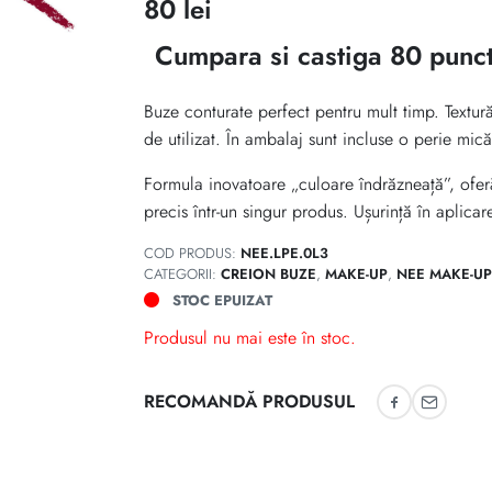
80
lei
Cumpara si castiga 80 punct
Buze conturate perfect pentru mult timp. Textură
de utilizat. În ambalaj sunt incluse o perie mic
Formula inovatoare „culoare îndrăzneață”, ofer
precis într-un singur produs. Ușurință în aplicar
COD PRODUS:
NEE.LPE.0L3
CATEGORII:
CREION BUZE
,
MAKE-UP
,
NEE MAKE-UP
STOC EPUIZAT
Produsul nu mai este în stoc.
RECOMANDĂ PRODUSUL
Recomandă 
Recoman