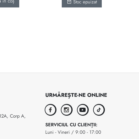
 în coș
Stoc epuizat
URMĂREȘTE-NE ONLINE
facebook
instagram
youtube
tiktok
 12A, Corp A,
SERVICIUL CU CLIENȚII:
Luni - Vineri / 9:00 - 17:00