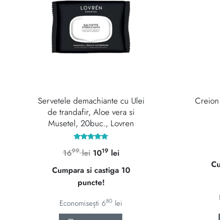
Servetele demachiante cu Ulei
Creion 
de trandafir, Aloe vera si
Musetel, 20buc., Lovren
Evaluat la
99
19
Prețul
Prețul
16
lei
10
lei
5.00
din 5
Cu
inițial
curent
Cumpara si castiga 10
a
este:
puncte!
fost:
1019 lei.
1699 lei.
80
Economisești
6
lei