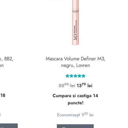
, BB2,
Mascara Volume Definer M3,
en
negru, Lovren
Evaluat la
Prețul
99
79
Prețul
Prețul
22
lei
13
lei
5.00
din 5
curent
inițial
curent
 18
Cumpara si castiga 14
este:
a
este:
puncte!
1759 lei.
fost:
1379 lei.
.
2299 lei.
20
i
Economisești
9
lei