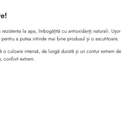
e!
 rezistenta la apa, îmbogățită cu antioxidanți naturali. Ușor
ă pentru a putea intinde mai bine produsul și o ascutitoare.
ă o culoare intensă, de lungă durată și un contur extrem de
e, confort extrem.
pe Facebook
dă prin email