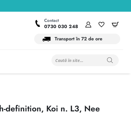
Contact
Contul meu
Wishlist
Coș
0730 030 248
Transport în 72 de ore
Products
search
-definition, Koi n. L3, Nee