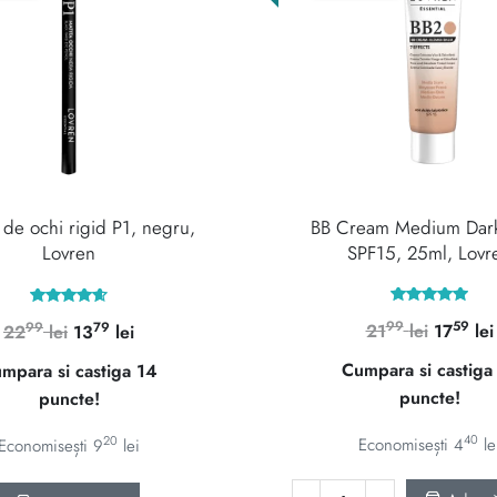
de ochi rigid P1, negru,
BB Cream Medium Dark
Lovren
SPF15, 25ml, Lovr
Evaluat la
Evaluat la
99
59
Prețul
99
79
21
lei
17
lei
Prețul
Prețul
22
lei
13
lei
5.00
4.67
din 5
din 5
inițial
inițial
curent
Cumpara si castiga
mpara si castiga 14
a
a
este:
puncte!
puncte!
fost:
fost:
1379 lei.
2199 lei
2299 lei.
40
20
Economisești
4
le
Economisești
9
lei