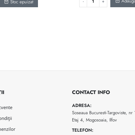
Adaugă
Stoc epuizat
II
CONTACT INFO
ADRESA:
ecvente
Soseaua Bucuresti-Targoviste, nr
ondiții
Etaj 4, Mogosoaia, Ilfov
menzilor
TELEFON: