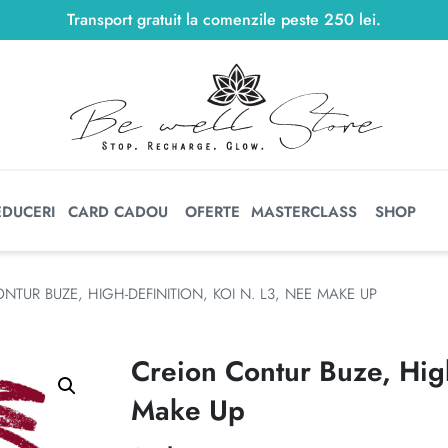
Transport gratuit la comenzile peste
250
lei
250
lei
.
EDUCERI
CARD CADOU
OFERTE
MASTERCLASS
SHOP
NTUR BUZE, HIGH-DEFINITION, KOI N. L3, NEE MAKE UP
Creion Contur Buze, High
Make Up