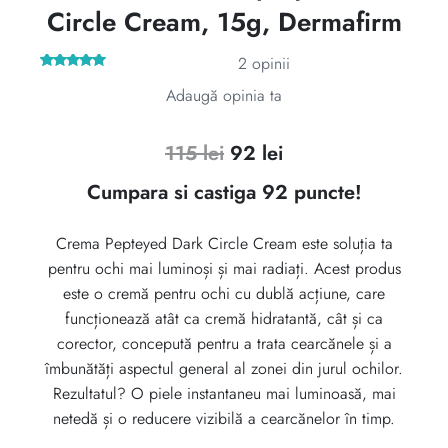
Circle Cream, 15g, Dermafirm
2
opinii
2
Evaluat la
Adaugă opinia ta
5.00
din 5
pe baza a
evaluări de
la clienți
Prețul
Prețul
115
lei
92
lei
inițial
curent
Cumpara si castiga 92 puncte!
a
este:
Crema Pepteyed Dark Circle Cream este soluția ta
fost:
92 lei.
pentru ochi mai luminoși și mai radiați. Acest produs
115 lei.
este o cremă pentru ochi cu dublă acțiune, care
funcționează atât ca cremă hidratantă, cât și ca
corector, concepută pentru a trata cearcănele și a
îmbunătăți aspectul general al zonei din jurul ochilor.
Rezultatul? O piele instantaneu mai luminoasă, mai
netedă și o reducere vizibilă a cearcănelor în timp.