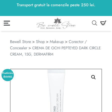
Transport gratuit la comenzile peste
250
lei
250
lei
.
ontul meu
Co
Bewell Store
>
Shop
>
Make-up
>
Corector /
Concealer
>
CREMA DE OCHI PEPTEYED DARK CIRCLE
CREAM, 15G, DERMAFIRM
Exclusiv
BeWell