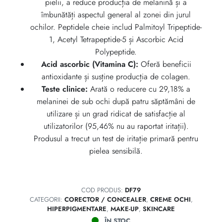
pielii, a reduce producția de melanină și a
îmbunătăți aspectul general al zonei din jurul
ochilor. Peptidele cheie includ Palmitoyl Tripeptide-
1, Acetyl Tetrapeptide-5 și Ascorbic Acid
Polypeptide.
Acid ascorbic (Vitamina C):
Oferă beneficii
antioxidante și susține producția de colagen.
Teste clinice:
Arată o reducere cu 29,18% a
melaninei de sub ochi după patru săptămâni de
utilizare și un grad ridicat de satisfacție al
utilizatorilor (95,46% nu au raportat iritații).
Produsul a trecut un test de iritație primară pentru
pielea sensibilă.
COD PRODUS:
DF79
CATEGORII:
CORECTOR / CONCEALER
,
CREME OCHI
,
HIPERPIGMENTARE
,
MAKE-UP
,
SKINCARE
ÎN STOC