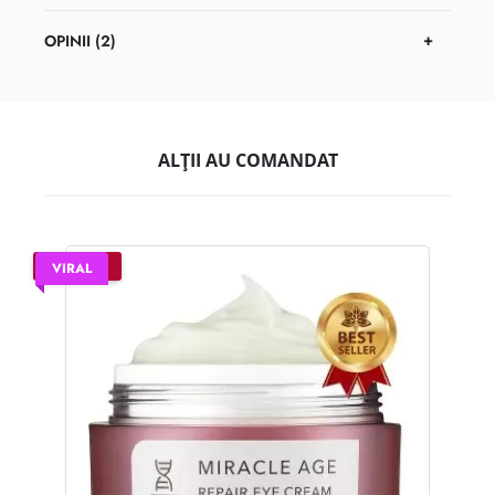
OPINII (2)
ALȚII AU COMANDAT
–35%
VIRAL