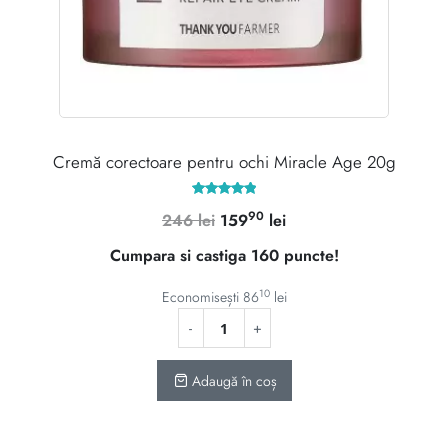
Cremă corectoare pentru ochi Miracle Age 20g
Evaluat la
90
Prețul
Prețul
246
lei
159
lei
4.90
din 5
inițial
curent
Cumpara si castiga 160 puncte!
a
este:
fost:
15990 lei.
10
Economisești
86
lei
246 lei.
Adaugă în coș