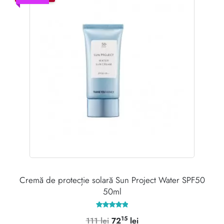
Cremă de protecție solară Sun Project Water SPF50
50ml
Evaluat la
15
Prețul
Prețul
111
lei
72
lei
5.00