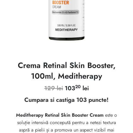
Crema Retinal Skin Booster,
100ml, Meditherapy
20
Prețul
Prețul
129
lei
103
lei
inițial
curent
Cumpara si castiga 103 puncte!
a
este:
Meditherapy Retinal Skin Booster Cream
este o
fost:
10320 lei.
soluție intensivă concepută pentru a netezi textura
129 lei.
aspră a pielii și a promova un aspect vizibil mai