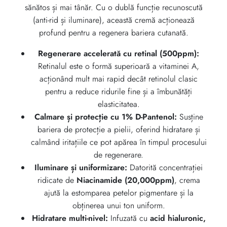
sănătos și mai tânăr. Cu o dublă funcție recunoscută
(anti-rid și iluminare), această cremă acționează
profund pentru a regenera bariera cutanată.
Regenerare accelerată cu retinal (500ppm):
Retinalul este o formă superioară a vitaminei A,
acționând mult mai rapid decât retinolul clasic
pentru a reduce ridurile fine și a îmbunătăți
elasticitatea.
Calmare și protecție cu 1% D-Pantenol:
Susține
bariera de protecție a pielii, oferind hidratare și
calmând iritațiile ce pot apărea în timpul procesului
de regenerare.
Iluminare și uniformizare:
Datorită concentrației
ridicate de
Niacinamide (20,000ppm)
, crema
ajută la estomparea petelor pigmentare și la
obținerea unui ton uniform.
Hidratare multi-nivel:
Infuzată cu
acid hialuronic,