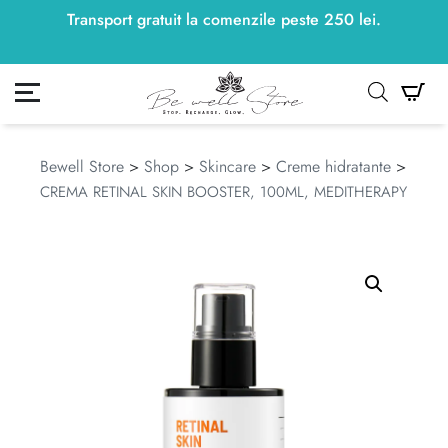
Transport gratuit la comenzile peste
250
lei
250
lei
.
ontul meu
Co
Bewell Store
>
Shop
>
Skincare
>
Creme hidratante
>
CREMA RETINAL SKIN BOOSTER, 100ML, MEDITHERAPY