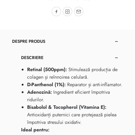
Recomandă pe Facebook
Recomandă pe Instagram
Recomandă prin email
DESPRE PRODUS
DESCRIERE
Retinal (500ppm):
Stimulează producția de
colagen și reînnoirea celulară.
D-Panthenol (1%):
Reparator și anti-inflamator.
Adenozină:
Ingredient eficient împotriva
ridurilor.
Bisabolol & Tocopherol (Vitamina E):
Antioxidanți puternici care protejează pielea
împotriva stresului oxidativ.
Ideal pentru: