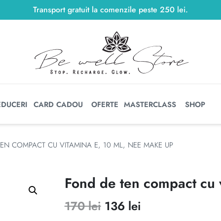
Transport gratuit la comenzile peste
250
lei
250
lei
.
EDUCERI
CARD CADOU
OFERTE
MASTERCLASS
SHOP
EN COMPACT CU VITAMINA E, 10 ML, NEE MAKE UP
Fond de ten compact cu 
Prețul
Prețul
170
lei
136
lei