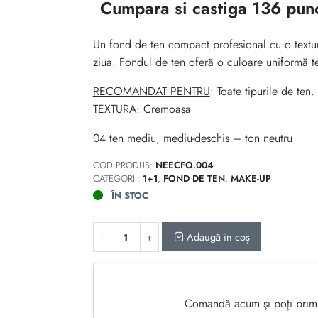
inițial
curent
Cumpara si castiga 136 pun
a
este:
Un fond de ten compact profesional cu o textur
fost:
136 lei.
ziua. Fondul de ten oferă o culoare uniformă te
170 lei.
RECOMANDAT PENTRU
: Toate tipurile de te
TEXTURA: Cremoasa
04 ten mediu, mediu-deschis – ton neutru
COD PRODUS:
NEECFO.004
CATEGORII:
1+1
,
FOND DE TEN
,
MAKE-UP
ÎN STOC
Adaugă în coș
Comandă acum şi poţi primi