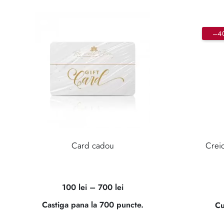
–4
Card cadou
Crei
Interval
100
lei
–
700
lei
de
Castiga pana la 700 puncte.
Cu
prețuri: