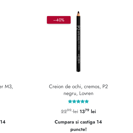
–40%
er M3,
Creion de ochi, cremos, P2
negru, Lovren
Evaluat la
99
79
Prețul
Prețul
Prețul
22
lei
13
lei
5.00
din 5
curent
inițial
curent
 14
Cumpara si castiga 14
este:
a
este:
puncte!