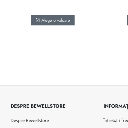
100 lei
până
la
Alege o valoare
700 lei
DESPRE BEWELLSTORE
INFORMAȚ
Despre Bewellstore
Întrebări fr