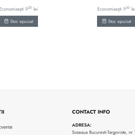
fost:
1379 lei.
fost:
2299 lei.
2299 le
20
20
Economisești
9
lei
Economisești
9
le
Stoc epuizat
Stoc epuizat
II
CONTACT INFO
ADRESA:
ecvente
Soseaua Bucuresti-Targoviste, nr