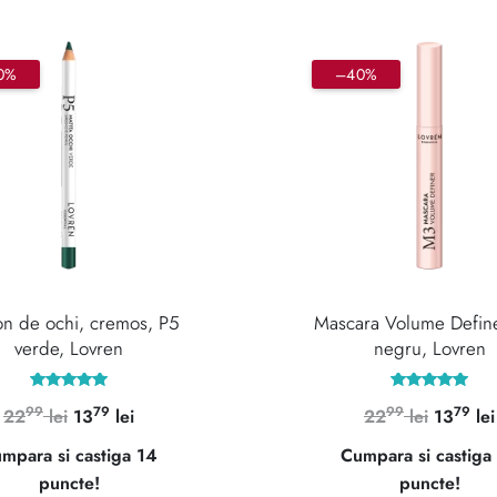
0%
–40%
on de ochi, cremos, P5
Mascara Volume Defin
verde, Lovren
negru, Lovren
Evaluat la
Evaluat la
99
79
99
79
Prețul
Prețul
Prețul
22
lei
13
lei
22
lei
13
lei
5.00
5.00
din 5
din 5
inițial
curent
inițial
mpara si castiga 14
Cumpara si castiga
a
este:
a
puncte!
puncte!