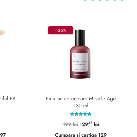
–35%
iful BB
Emulsie corectoare Miracle Age
130 ml
Evaluat la
35
Prețul
Prețul
Prețul
199
lei
129
lei
5.00
din 5
curent
inițial
curent
 97
Cumpara si castiga 129