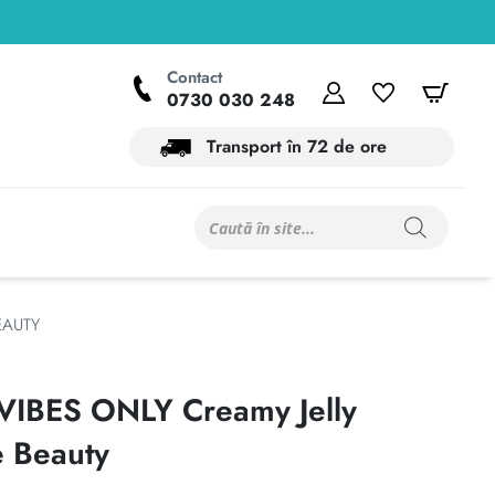
Contact
Contul meu
Wishlist
Coș
0730 030 248
Transport în 72 de ore
Products
search
EAUTY
VIBES ONLY Creamy Jelly
 Beauty