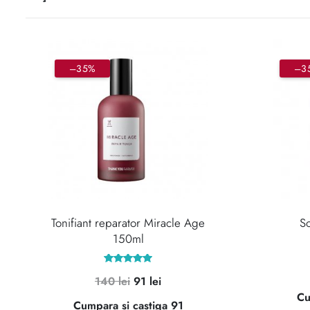
–35%
–3
Tonifiant reparator Miracle Age
So
150ml
Evaluat la
Prețul
Prețul
140
lei
91
lei
5.00
din 5
Cu
inițial
curent
Cumpara si castiga 91