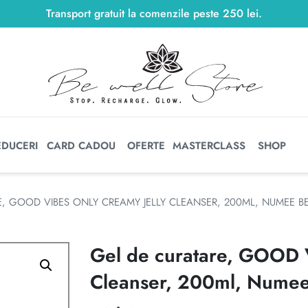
Transport gratuit la comenzile peste
250
lei
250
lei
.
EDUCERI
CARD CADOU
OFERTE
MASTERCLASS
SHOP
E, GOOD VIBES ONLY CREAMY JELLY CLEANSER, 200ML, NUMEE B
Gel de curatare, GOOD 
Cleanser, 200ml, Numee