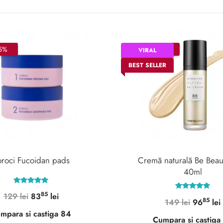
5%
–35%
VIRAL
BEST SELLER
roci Fucoidan pads
Cremă naturală Be Beaut
40ml
Evaluat la
85
Prețul
Prețul
129
lei
83
lei
Evaluat la
5.00
85
Prețul
149
lei
96
lei
4.97
din 5
inițial
curent
din 5
mpara si castiga 84
inițial
Cumpara si castiga
a
este: