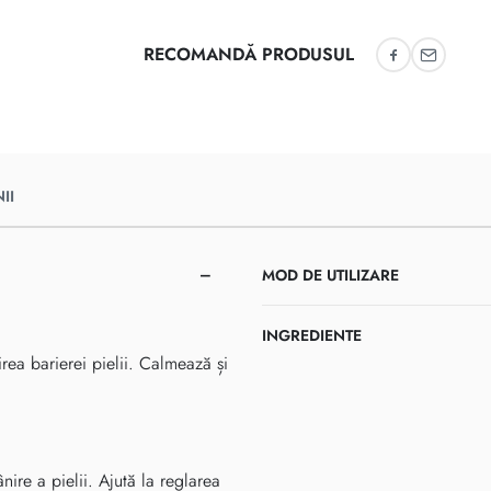
RECOMANDĂ PRODUSUL
Recomandă 
Recoman
II
MOD DE UTILIZARE
INGREDIENTE
irea barierei pielii. Calmează și
re a pielii. Ajută la reglarea