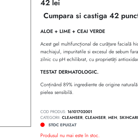
42
lei
Cumpara si castiga 42 punc
ALOE + LIME + CEAI VERDE
Acest gel multifuncțional de curățare facială hi
machiajul, impuritatile si excesul de sebum far
zilnic cu pH echilibrat, cu proprietăți antioxida
TESTAT DERMATOLOGIC.
Conținând 89% ingrediente de origine naturală, 
pielea sensibilă.
COD PRODUS:
16101702001
CATEGORII:
CLEANSER
,
CLEANSER
,
MEN
,
SKINCAR
STOC EPUIZAT
Produsul nu mai este în stoc.