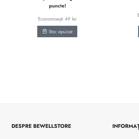
a
este:
puncte!
fost:
91 lei.
140 lei.
Economisești
49
lei
Stoc epuizat
DESPRE BEWELLSTORE
INFORMAȚ