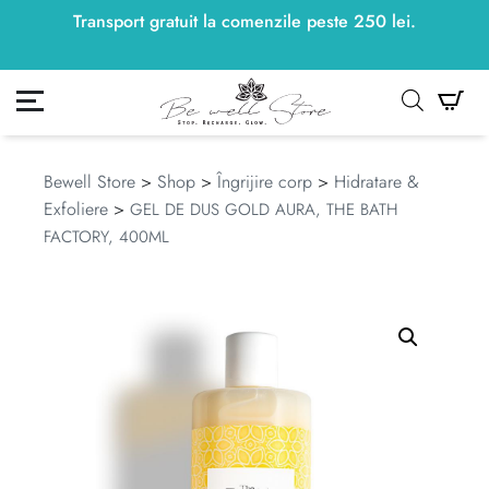
Transport gratuit la comenzile peste
250
lei
250
lei
.
ontul meu
Co
Bewell Store
>
Shop
>
Îngrijire corp
>
Hidratare &
Exfoliere
>
GEL DE DUS GOLD AURA, THE BATH
FACTORY, 400ML