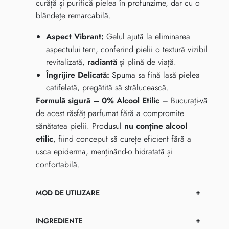
curăță și purifică pielea în profunzime, dar cu o
blândețe remarcabilă.
Aspect Vibrant:
Gelul ajută la eliminarea
aspectului tern, conferind pielii o textură vizibil
revitalizată,
radiantă
și plină de viață.
Îngrijire Delicată:
Spuma sa fină lasă pielea
catifelată, pregătită să strălucească.
Formulă sigură – 0% Alcool Etilic
– Bucurați-vă
de acest răsfăț parfumat fără a compromite
sănătatea pielii. Produsul
nu conține alcool
etilic
, fiind conceput să curețe eficient fără a
usca epiderma, menținând-o hidratată și
confortabilă.
MOD DE UTILIZARE
INGREDIENTE