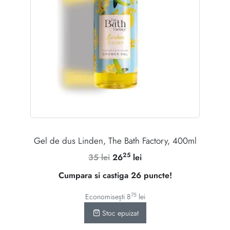
Gel de dus Linden, The Bath Factory, 400ml
25
Prețul
Prețul
35
lei
26
lei
inițial
curent
Cumpara si castiga 26 puncte!
a
este:
fost:
2625 lei.
75
Economisești
8
lei
35 lei.
Stoc epuizat