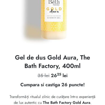
Gel de dus Gold Aura, The
Bath Factory, 400ml
25
Prețul
Prețul
35
lei
26
lei
inițial
curent
Cumpara si castiga 26 puncte!
a
este:
Transformă-ți ritualul zilnic de curățare într-o experiență
fost:
2625 lei.
de lux autentic cu
The Bath Factory Gold Aura
.