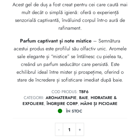
35 lei.
Acest gel de duș a fost creat pentru cei care caută mai
mult decât o simplă igienă: oferă o experiență
senzorială captivantă, învăluind corpul într-o aură de
rafinament.
Parfum captivant și note mistice
– Semnătura
acestui produs este profilul său olfactiv unic. Aromele
sale elegante și “mistice” se întâlnesc cu pielea ta,
creând un parfum seducător care persistă. Este
echilibrul ideal între mister și prospețime, oferind o
stare de încredere și sofisticare imediat după baie.
COD PRODUS:
TBF6
CATEGORII:
AROMATERAPIE
,
BAIE
,
HIDRATARE &
EXFOLIERE
,
ÎNGRIJIRE CORP
,
MÂINI ȘI PICIOARE
ÎN STOC