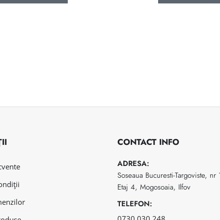
II
CONTACT INFO
ADRESA:
ecvente
Soseaua Bucuresti-Targoviste, nr
ondiții
Etaj 4, Mogosoaia, Ilfov
menzilor
TELEFON:
0730 030 248
roduse