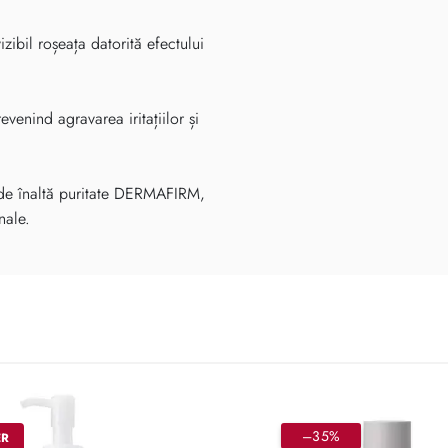
zibil roșeața datorită efectului
enind agravarea iritațiilor și
 de înaltă puritate DERMAFIRM,
nale.
–35%
ER