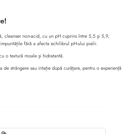
e!
ă, cleanser non-acid, cu un pH cuprins între 5,5 și 5,9,
puritățile fără a afecta echilibrul pH-ului pielii.
cu o textură moale și hidratantă.
 de strângere sau iritație după curățare, pentru o experiență