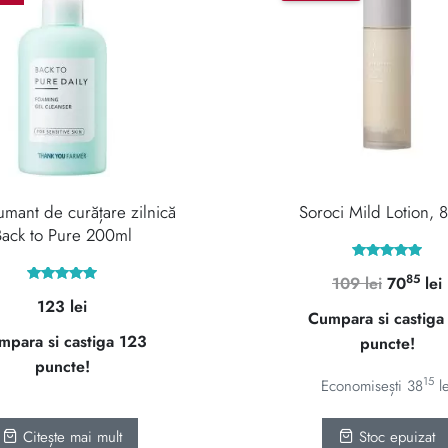
mant de curățare zilnică
Soroci Mild Lotion, 
Back to Pure 200ml
Evaluat la
85
Prețul
109
lei
70
lei
5.00
Evaluat la
din 5
123
lei
inițial
5.00
Cumpara si castiga
din 5
a
e
mpara si castiga 123
puncte!
fost:
puncte!
109 lei.
15
Economisești
38
l
Citește mai mult
Stoc epuizat