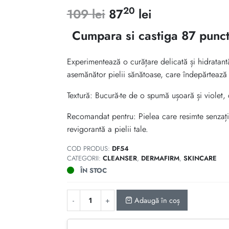
5.00
din 5 pe
20
Prețul
Prețul
109
lei
87
lei
baza a
evaluări de
inițial
curent
la clienți
Cumpara si castiga 87 punct
a
este:
Experimentează o curățare delicată și hidratant
fost:
8720 lei.
asemănător pielii sănătoase, care îndepărtează im
109 lei.
Textură: Bucură-te de o spumă ușoară și violet, 
Recomandat pentru: Pielea care resimte senzația
revigorantă a pielii tale.
COD PRODUS:
DF54
CATEGORII:
CLEANSER
,
DERMAFIRM
,
SKINCARE
ÎN STOC
Adaugă în coș