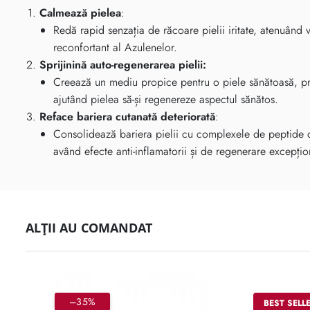
Calmează pielea
:
Redă rapid senzația de răcoare pielii iritate, atenuând vi
reconfortant al Azulenelor.
Sprijinină auto-regenerarea pielii:
Creează un mediu propice pentru o piele sănătoasă, prev
ajutând pielea să-și regenereze aspectul sănătos.
Reface bariera cutanată deteriorată
:
Consolidează bariera pielii cu complexele de peptide
având efecte anti-inflamatorii și de regenerare excepțio
ALȚII AU COMANDAT
–35%
BEST SELL