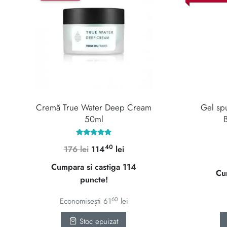
Cremă True Water Deep Cream
Gel spu
50ml
Evaluat la
40
Prețul
Prețul
176
lei
114
lei
5.00
din 5
inițial
curent
Cumpara si castiga 114
Cu
a
este:
puncte!
fost:
11440 lei.
176 lei.
60
Economisești
61
lei
Stoc epuizat