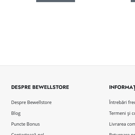
DESPRE BEWELLSTORE
INFORMAȚ
Despre Bewellstore
Întrebări fr
Blog
Termeni și c
Puncte Bonus
Livrarea co
Contactează-ne!
Returnare p