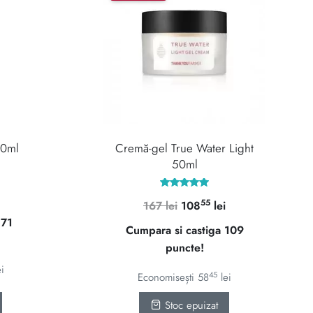
80ml
Cremă-gel True Water Light
50ml
Prețul
Evaluat la
55
Prețul
Prețul
167
lei
108
lei
5.00
curent
din 5
 71
inițial
curent
Cumpara si castiga 109
ste:
a
este:
puncte!
7085 lei.
fost:
10855 lei.
ei
167 lei.
45
Economisești
58
lei
Stoc epuizat