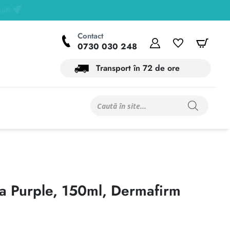
Contact
Contul meu
Wishlist
Coș
0730 030 248
Transport în 72 de ore
Products
search
la Purple, 150ml, Dermafirm