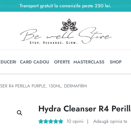
Transport gratuit la comenzile peste
250
lei
250
lei
.
EDUCERI
CARD CADOU
OFERTE
MASTERCLASS
SHOP
ER R4 PERILLA PURPLE, 150ML, DERMAFIRM
Hydra Cleanser R4 Peril
10
opinii
Adaugă opinia ta
|
Evaluat la
10