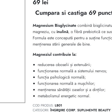
69
lei
Cumpara si castiga 69 punc
Magnesium Bisglycinate
combină bisglicinatu
magneziu, cu
inulină
, o fibră prebiotică ce sus
Formula este concepută pentru a susține funcți
menținerea stării generale de bine.
Magneziul contribuie la:
reducerea oboselii și extenuării;
funcționarea normală a sistemului nervos;
funcția psihologică normală;
funcționarea normală a mușchilor;
menținerea sănătății oaselor și a dinților;
metabolismul energetic normal.
COD PRODUS:
LB01
CATEGORII:
ÎNGRIJIRE CORP
,
SUPLIMENTE BEAUTY