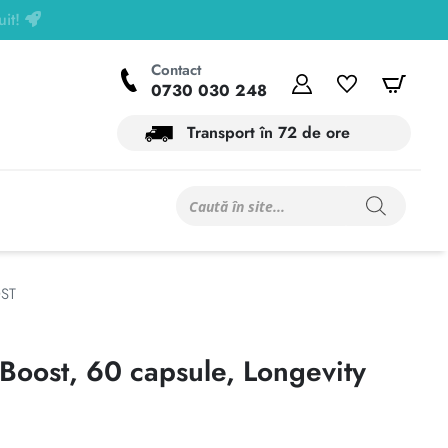
Contact
Contul meu
Wishlist
Coș
0730 030 248
Transport în 72 de ore
Products
search
ST
Boost, 60 capsule, Longevity