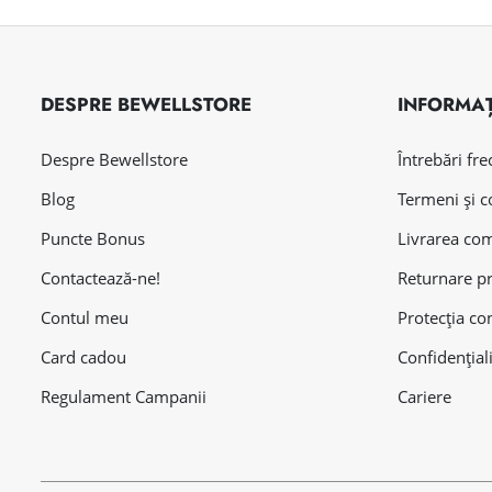
DESPRE BEWELLSTORE
INFORMAȚ
Despre Bewellstore
Întrebări fr
Blog
Termeni și c
Puncte Bonus
Livrarea co
Contactează-ne!
Returnare p
Contul meu
Protecția co
Card cadou
Confidențial
Regulament Campanii
Cariere