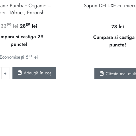
ane Bumbac Organic –
Sapun DELUXE cu mier
per- 16buc., Enroush
99
89
Prețul
Prețul
33
lei
28
lei
73
lei
inițial
curent
mpara si castiga 29
Cumpara si castiga
a
este:
puncte!
puncte!
fost:
2889 lei.
3399 lei.
10
Economisești
5
lei
Adaugă în coș
Citește mai mult