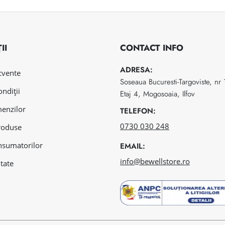
II
CONTACT INFO
ADRESA:
ecvente
Soseaua Bucuresti-Targoviste, nr
ondiții
Etaj 4, Mogosoaia, Ilfov
menzilor
TELEFON:
0730 030 248
roduse
nsumatorilor
EMAIL:
info@bewellstore.ro
itate