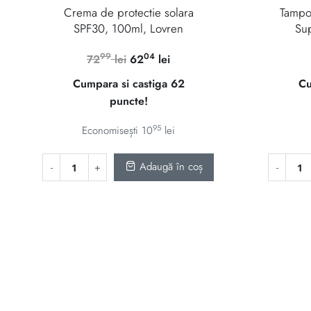
Crema de protectie solara
Tampo
SPF30, 100ml, Lovren
Su
99
04
Prețul
Prețul
72
lei
62
lei
inițial
curent
Cumpara si castiga 62
Cu
a
este:
puncte!
fost:
6204 lei.
7299 lei.
95
Economisești
10
lei
Adaugă în coș