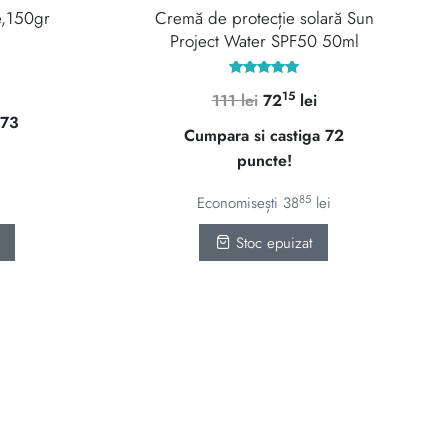
e,150gr
Cremă de protecție solară Sun
Project Water SPF50 50ml
Evaluat la
15
Prețul
Prețul
111
lei
72
lei
5.00
din 5
 73
inițial
curent
Cumpara si castiga 72
a
este:
puncte!
fost:
7215 lei.
111 lei.
85
Economisești
38
lei
Stoc epuizat