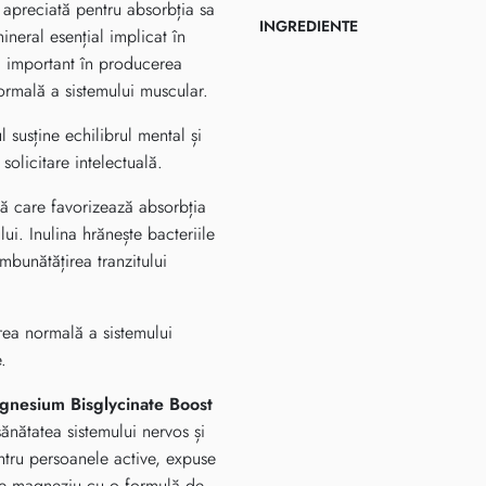
apreciată pentru absorbția sa
INGREDIENTE
ineral esențial implicat în
 important în producerea
ormală a sistemului muscular.
 susține echilibrul mental și
solicitare intelectuală.
lă care favorizează absorbția
lui. Inulina hrănește bacteriile
mbunătățirea tranzitului
area normală a sistemului
.
gnesium Bisglycinate Boost
ănătatea sistemului nervos și
ntru persoanele active, expuse
 de magneziu cu o formulă de