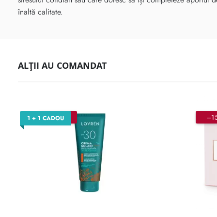
înaltă calitate.
ALȚII AU COMANDAT
–15%
–1
1 + 1 CADOU