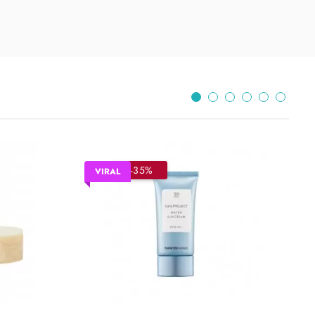
–35%
VIRAL