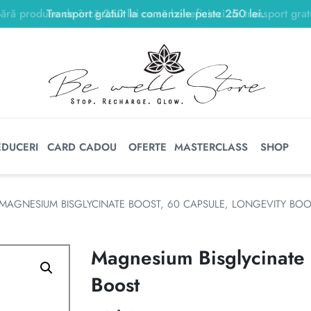
Transport gratuit la comenzile peste
250
lei
250
lei
.
EDUCERI
CARD CADOU
OFERTE
MASTERCLASS
SHOP
MAGNESIUM BISGLYCINATE BOOST, 60 CAPSULE, LONGEVITY BOO
Magnesium Bisglycinate 
Boost