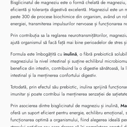
Bisglicinatul de magneziu este o formă chelată de magneziu, 
eficientă și toleranța digestivă excelentă. Magneziul este un m
peste 300 de procese biochimice din organism, având un rol
energiei, transmiterea impulsurilor nervoase și funcționarea n
Prin contribuția sa la reglarea neurotransmițătorilor, magneziul
ajută organismul să facă față mai bine perioadelor de stres și 
Formula este îmbogățită cu
inulină
, o fibră prebiotică solubi
magneziului la nivel intestinal și susține echilibrul microbiomu
benefice din intestin, contribuind la o digestie sănătoasă, la î
intestinal și la menținerea confortului digestiv.
Totodată, prin efectul său prebiotic, inulina sprijină funcțion
imunitar și poate contribui la menținerea senzației de sațietate
Prin asocierea dintre bisglicinatul de magneziu și inulină,
Ma
oferă un suport eficient pentru energie, echilibru emoțional, s
funcționarea optimă a organismului, fiind alegerea ideală pe
stresului cotidian sau care doresc să își completeze aportul