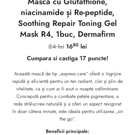
Mască cu Glutathione,
niacinamide și Re-peptide,
Soothing Repair Toning Gel
Mask R4, 1buc, Dermafirm
80
Prețul
Prețul
24
lei
16
lei
inițial
curent
Cumpara si castiga 17 puncte!
a
este:
Această mască de tip „express care” oferă o îngrijire
fost:
1680 lei.
rapidă și eficientă pentru un ten radiant, clar și plin de
24 lei.
vitalitate, ca și cum ai fi avut o noapte odihnitoare.
Concepută pentru a combate petele pigmentare, a
reda strălucirea naturală și a oferi un aspect revigorat
în doar câteva minute, este ideala pentru utilizarea „on
the go”.
Beneficii principale: