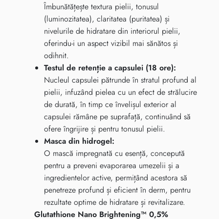
Îmbunătățește textura pielii, tonusul
(luminozitatea), claritatea (puritatea) și
nivelurile de hidratare din interiorul pielii,
oferindu-i un aspect vizibil mai sănătos și
odihnit.
Testul de retenție a capsulei (18 ore):
Nucleul capsulei pătrunde în stratul profund al
pielii, infuzând pielea cu un efect de strălucire
de durată, în timp ce învelișul exterior al
capsulei rămâne pe suprafață, continuând să
ofere îngrijire și pentru tonusul pielii.
Masca din hidrogel:
O mască impregnată cu esență, concepută
pentru a preveni evaporarea umezelii și a
ingredientelor active, permițând acestora să
penetreze profund și eficient în derm, pentru
rezultate optime de hidratare și revitalizare.
Glutathione Nano Brightening™ 0,5%