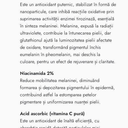
Este un antioxidant puternic, stabilizat în formă de
nanoparticule, care inhibă reacțiile oxidative prin
suprimarea activității enzimei tirozinază, esențială
în sinteza melaninei. Melanina, expusă la radiații
ultraviolete, contribuie la întunecarea pielii, dar
glutathionul ajută la luminozitatea pielii afectate
de oxidare, transformând pigmentul închis
eumelanin în pheomelanin, mai deschis la
culoare, pentru un efect de rejuvenare și claritate.
Niacinamida 2%
Reduce mobilitatea melaninei, diminuând
formarea și depozitarea pigmentului în epidermă,
contribuind astfel la estomparea petelor
pigmentare și uniformizarea nuanței pielii.
Acid ascorbic (vitamina C pură)
Este un antioxidant de înaltă eficiență, cu
absorbție rapidă datorită particulelor mici.