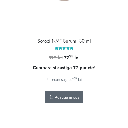
Soroci NMF Serum, 30 ml
Evaluat la
35
Prețul
Prețul
119
lei
77
lei
4.92
din 5
inițial
curent
Cumpara si castiga 77 puncte!
a
este:
fost:
7735 lei.
65
Economisești
41
lei
119 lei.
Adaugă în coș