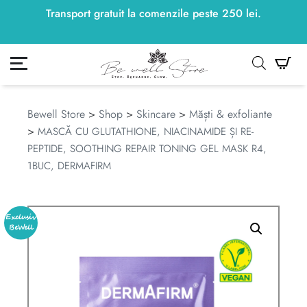
Transport gratuit la comenzile peste
250
lei
250
lei
.
ontul meu
Co
Bewell Store
>
Shop
>
Skincare
>
Măști & exfoliante
>
MASCĂ CU GLUTATHIONE, NIACINAMIDE ȘI RE-
PEPTIDE, SOOTHING REPAIR TONING GEL MASK R4,
1BUC, DERMAFIRM
Exclusiv
BeWell