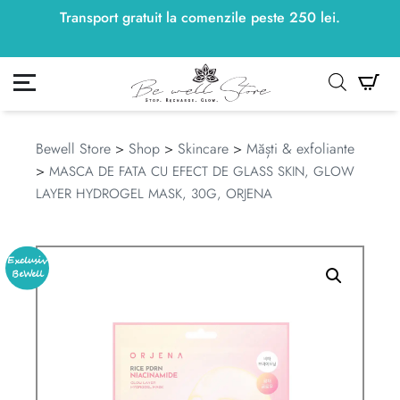
Transport gratuit la comenzile peste
250
lei
250
lei
.
ontul meu
Co
Bewell Store
>
Shop
>
Skincare
>
Măști & exfoliante
>
MASCA DE FATA CU EFECT DE GLASS SKIN, GLOW
LAYER HYDROGEL MASK, 30G, ORJENA
Exclusiv
BeWell