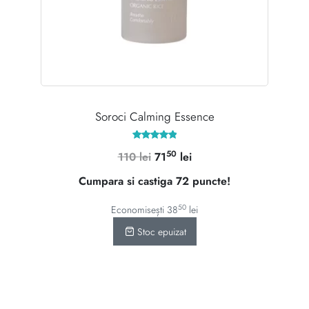
Soroci Calming Essence
Evaluat la
50
Prețul
Prețul
110
lei
71
lei
5.00
din 5
inițial
curent
Cumpara si castiga 72 puncte!
a
este:
fost:
7150 lei.
50
Economisești
38
lei
110 lei.
Stoc epuizat