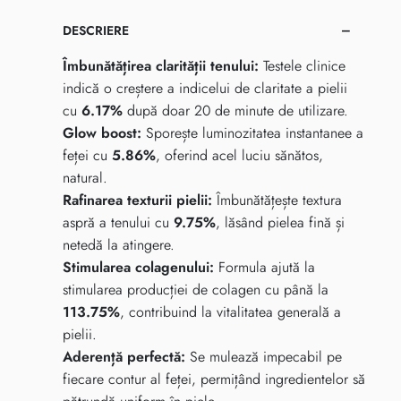
DESCRIERE
Îmbunătățirea clarității tenului:
Testele clinice
indică o creștere a indicelui de claritate a pielii
cu
6.17%
după doar 20 de minute de utilizare.
Glow boost:
Sporește luminozitatea instantanee a
feței cu
5.86%
, oferind acel luciu sănătos,
natural.
Rafinarea texturii pielii:
Îmbunătățește textura
aspră a tenului cu
9.75%
, lăsând pielea fină și
netedă la atingere.
Stimularea colagenului:
Formula ajută la
stimularea producției de colagen cu până la
113.75%
, contribuind la vitalitatea generală a
pielii.
Aderență perfectă:
Se mulează impecabil pe
fiecare contur al feței, permițând ingredientelor să