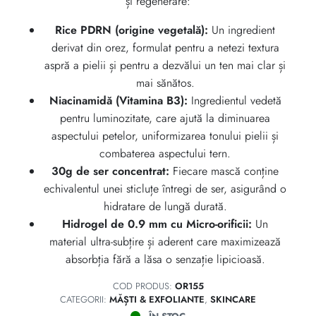
și regenerare:
Rice PDRN (origine vegetală):
Un ingredient
derivat din orez, formulat pentru a netezi textura
aspră a pielii și pentru a dezvălui un ten mai clar și
mai sănătos.
Niacinamidă (Vitamina B3):
Ingredientul vedetă
pentru luminozitate, care ajută la diminuarea
aspectului petelor, uniformizarea tonului pielii și
combaterea aspectului tern.
30g de ser concentrat:
Fiecare mască conține
echivalentul unei sticluțe întregi de ser, asigurând o
hidratare de lungă durată.
Hidrogel de 0.9 mm cu Micro-orificii:
Un
material ultra-subțire și aderent care maximizează
absorbția fără a lăsa o senzație lipicioasă.
COD PRODUS:
OR155
CATEGORII:
MĂȘTI & EXFOLIANTE
,
SKINCARE