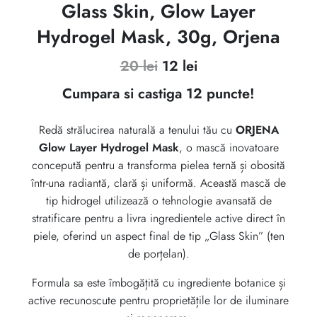
Glass Skin, Glow Layer
Hydrogel Mask, 30g, Orjena
Prețul
Prețul
20
lei
12
lei
inițial
curent
Cumpara si castiga 12 puncte!
a
este:
Redă strălucirea naturală a tenului tău cu
ORJENA
fost:
12 lei.
Glow Layer Hydrogel Mask
, o mască inovatoare
20 lei.
concepută pentru a transforma pielea ternă și obosită
într-una radiantă, clară și uniformă. Această mască de
tip hidrogel utilizează o tehnologie avansată de
stratificare pentru a livra ingredientele active direct în
piele, oferind un aspect final de tip „Glass Skin” (ten
de porțelan).
Formula sa este îmbogățită cu ingrediente botanice și
active recunoscute pentru proprietățile lor de iluminare