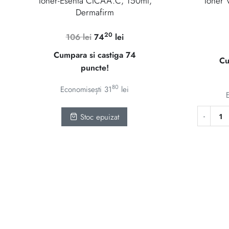
Toner-Esenta CICAA.C, 150ml,
Toner 
Dermafirm
20
Prețul
Prețul
106
lei
74
lei
inițial
curent
Cumpara si castiga 74
Cu
a
este:
puncte!
fost:
7420 lei.
106 lei.
80
Economisești
31
lei
Stoc epuizat