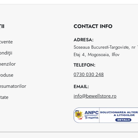
II
CONTACT INFO
ADRESA:
ecvente
Soseaua Bucuresti-Targoviste, nr
ondiții
Etaj 4, Mogosoaia, Ilfov
menzilor
TELEFON:
0730 030 248
roduse
nsumatorilor
EMAIL:
info@bewellstore.ro
itate