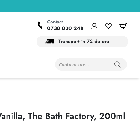
Contact
Contul meu
Wishlist
Coș
0730 030 248
Transport în 72 de ore
Products
search
anilla, The Bath Factory, 200ml