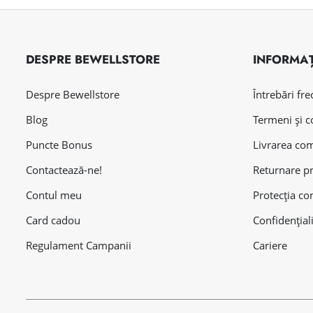
DESPRE BEWELLSTORE
INFORMAȚ
Despre Bewellstore
Întrebări fr
Blog
Termeni și c
Puncte Bonus
Livrarea co
Contactează-ne!
Returnare p
Contul meu
Protecția co
Card cadou
Confidențial
Regulament Campanii
Cariere