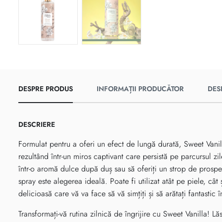
DESPRE PRODUS
INFORMAȚII PRODUCĂTOR
DES
DESCRIERE
Formulat pentru a oferi un efect de lungă durată, Sweet Vani
rezultând într-un miros captivant care persistă pe parcursul zile
într-o aromă dulce după duș sau să oferiți un strop de prospeț
spray este alegerea ideală. Poate fi utilizat atât pe piele, câ
delicioasă care vă va face să vă simțiți și să arătați fantastic
Transformați-vă rutina zilnică de îngrijire cu Sweet Vanilla! Lă