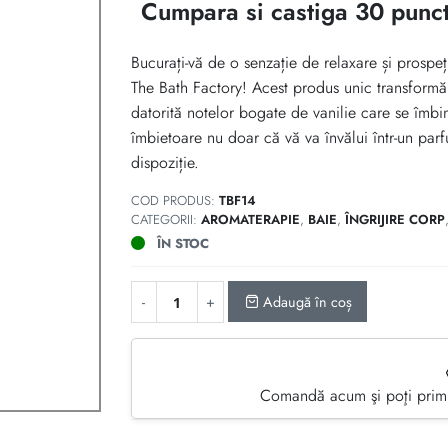
inițial
curent
Cumpara si castiga 30 punct
a
este:
Bucurați-vă de o senzație de relaxare și prospeț
fost:
30 lei.
The Bath Factory! Acest produs unic transformă 
datorită notelor bogate de vanilie care se îmb
40 lei.
îmbietoare nu doar că vă va învălui într-un par
dispoziție.
COD PRODUS:
TBF14
CATEGORII:
AROMATERAPIE
,
BAIE
,
ÎNGRIJIRE CORP
ÎN STOC
Adaugă în coș
Comandă acum şi poţi primi