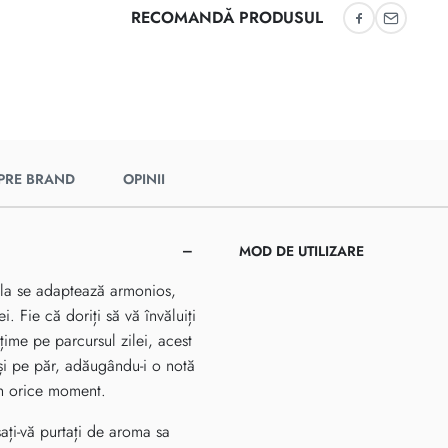
RECOMANDĂ PRODUSUL
Recomandă 
Recoman
PRE BRAND
OPINII
MOD DE UTILIZARE
lla se adaptează armonios,
i. Fie că doriți să vă învăluiți
ime pe parcursul zilei, acest
t și pe păr, adăugându-i o notă
 în orice moment.
sați-vă purtați de aroma sa