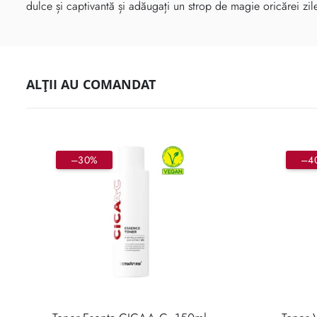
dulce și captivantă și adăugați un strop de magie oricărei zil
ALȚII AU COMANDAT
–30%
–4