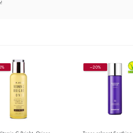
e!
0%
–20%