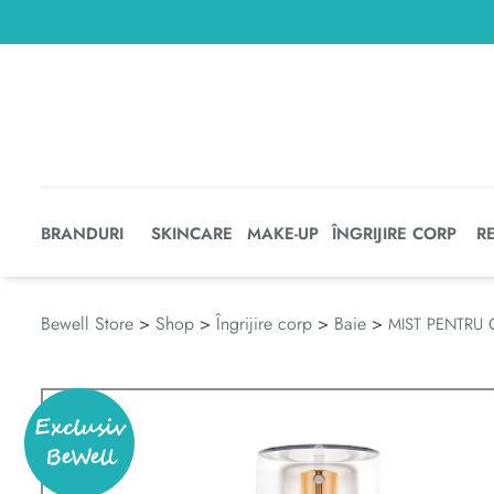
BRANDURI
SKINCARE
MAKE-UP
ÎNGRIJIRE CORP
R
Bewell Store
>
Shop
>
Îngrijire corp
>
Baie
>
MIST PENTRU 
Exclusiv
BeWell