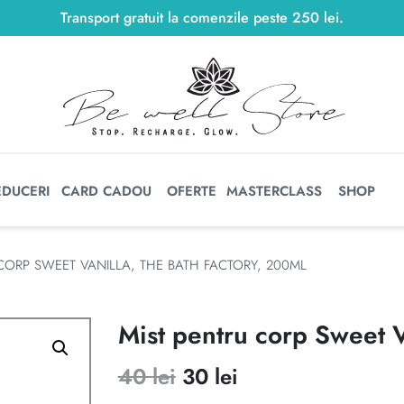
Transport gratuit la comenzile peste
250
lei
250
lei
.
EDUCERI
CARD CADOU
OFERTE
MASTERCLASS
SHOP
CORP SWEET VANILLA, THE BATH FACTORY, 200ML
Mist pentru corp Sweet V
Prețul
Prețul
40
lei
30
lei