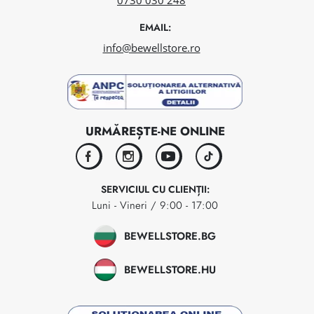
0730 030 248
EMAIL:
info@bewellstore.ro
URMĂREȘTE-NE ONLINE
facebook
instagram
youtube
tiktok
SERVICIUL CU CLIENȚII:
Luni - Vineri / 9:00 - 17:00
BEWELLSTORE.BG
BEWELLSTORE.HU