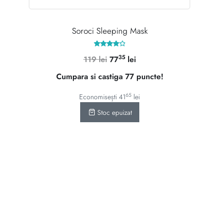
Soroci Sleeping Mask
Evaluat
35
Prețul
Prețul
119
lei
77
lei
la
4.00
inițial
curent
din 5
Cumpara si castiga 77 puncte!
a
este:
fost:
7735 lei.
65
Economisești
41
lei
119 lei.
Stoc epuizat