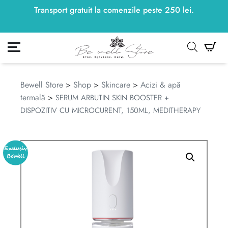
Transport gratuit la comenzile peste
250
lei
250
lei
.
ontul meu
Co
Bewell Store
>
Shop
>
Skincare
>
Acizi & apă
termală
>
SERUM ARBUTIN SKIN BOOSTER +
DISPOZITIV CU MICROCURENT, 150ML, MEDITHERAPY
Exclusiv
BeWell