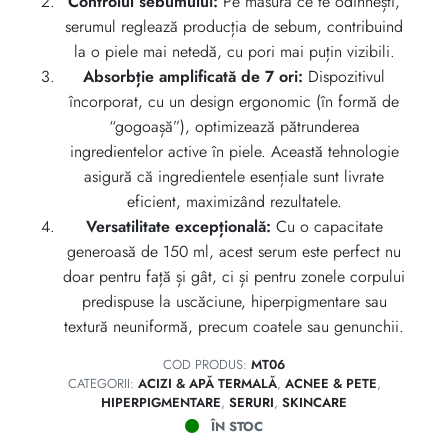
Controlul sebumului:
Pe măsură ce te odihnești,
serumul reglează producția de sebum, contribuind
la o piele mai netedă, cu pori mai puțin vizibili.
Absorbție amplificată de 7 ori:
Dispozitivul
încorporat, cu un design ergonomic (în formă de
“gogoașă”), optimizează pătrunderea
ingredientelor active în piele. Această tehnologie
asigură că ingredientele esențiale sunt livrate
eficient, maximizând rezultatele.
Versatilitate excepțională:
Cu o capacitate
generoasă de 150 ml, acest serum este perfect nu
doar pentru față și gât, ci și pentru zonele corpului
predispuse la uscăciune, hiperpigmentare sau
textură neuniformă, precum coatele sau genunchii.
COD PRODUS:
MT06
CATEGORII:
ACIZI & APĂ TERMALĂ
,
ACNEE & PETE
,
HIPERPIGMENTARE
,
SERURI
,
SKINCARE
ÎN STOC