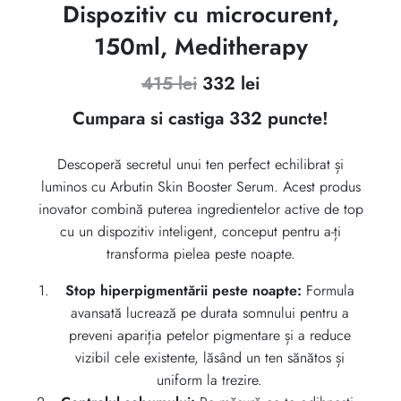
Dispozitiv cu microcurent,
150ml, Meditherapy
Prețul
Prețul
415
lei
332
lei
inițial
curent
Cumpara si castiga 332 puncte!
a
este:
Descoperă secretul unui ten perfect echilibrat și
fost:
332 lei.
luminos cu Arbutin Skin Booster Serum. Acest produs
415 lei.
inovator combină puterea ingredientelor active de top
cu un dispozitiv inteligent, conceput pentru a-ți
transforma pielea peste noapte.
Stop hiperpigmentării peste noapte:
Formula
avansată lucrează pe durata somnului pentru a
preveni apariția petelor pigmentare și a reduce
vizibil cele existente, lăsând un ten sănătos și
uniform la trezire.