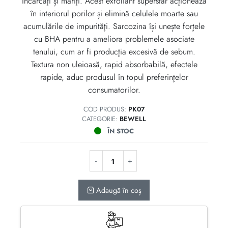
încărcaţi și măriţi. Acest exfoliant superstar acţionează
în interiorul porilor și elimină celulele moarte sau
acumulările de impurităţi. Sarcozina își unește forţele
cu BHA pentru a ameliora problemele asociate
tenului, cum ar fi producţia excesivă de sebum.
Textura non uleioasă, rapid absorbabilă, efectele
rapide, aduc produsul în topul preferinţelor
consumatorilor.
COD PRODUS:
PK07
CATEGORIE:
BEWELL
ÎN STOC
Adaugă în coș