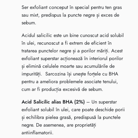
Ser exfoliant conceput în special pentru ten gras
sau mixt, predispus la puncte negre și exces de
sebum.
Acidul salicilic este un bine cunoscut acid solubil
în ulei, recunoscut a fi extrem de eficient în
tratarea punctelor negre și a porilor măriți. Acest
exfoliant superstar acționează în interiorul porilor
și elimină celulele moarte sau acumulările de
impurități. Sarcozina își unește forțele cu BHA
pentru a ameliora problemele asociate tenului,
cum ar fi producția excesivă de sebum.
Acid Salicilic alias BHA (2%)
– Un superstar
exfoliant solubil în ulei, care poate deschide porii
și echilibra pielea grasă, predispusă la punctele
negre. De asemenea, are proprietăți
antiinflamatorii.