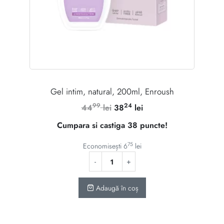
Gel intim, natural, 200ml, Enroush
99
24
Prețul
Prețul
44
lei
38
lei
inițial
curent
Cumpara si castiga 38 puncte!
a
este:
fost:
3824 lei.
75
Economisești
6
lei
4499 lei.
Adaugă în coș