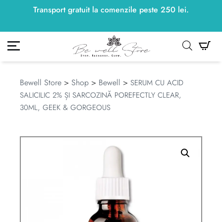
Transport gratuit la comenzile peste
250
lei
250
lei
.
ontul meu
Co
Bewell Store
>
Shop
>
Bewell
>
SERUM CU ACID
SALICILIC 2% ȘI SARCOZINĂ POREFECTLY CLEAR,
30ML, GEEK & GORGEOUS