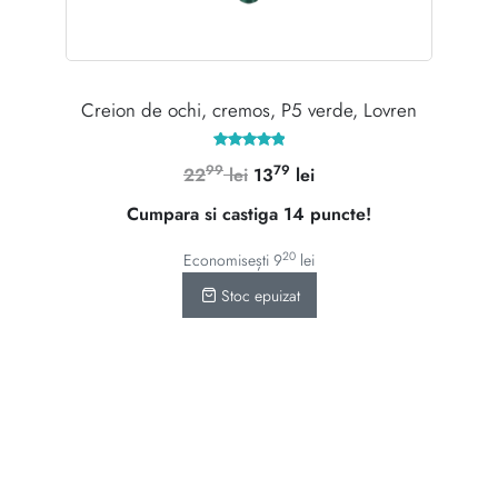
,
Creion de ochi, cremos, P5 verde, Lovren
Evaluat la
99
79
Prețul
Prețul
22
lei
13
lei
5.00
din 5
inițial
curent
Cumpara si castiga 14 puncte!
a
este:
fost:
1379 lei.
20
Economisești
9
lei
2299 lei.
Stoc epuizat