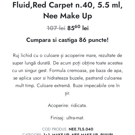
Fluid,Red Carpet n.40, 5.5 ml,
Nee Make Up
60
Prețul
Prețul
107
lei
85
lei
inițial
curent
Cumpara si castiga 86 puncte!
a
este:
Ruj lichid cu o culoare și acoperire mare, rezultate de
fost:
8560 lei.
super lungă durată. De acum poți obține toate acestea
107 lei.
cu un singur gest. Formula cremoasa, pe baza de apa,
se aplica usor si hidrateaza buzele, pastrand culoarea
mult timp. Culoare extremă. Buze impecabile ore în
șir.
Acoperire: ridicata.
Finisaj: ultra-mat.
COD PRODUS:
NEE.TLS.040
CATEGORII:
1+1
,
MAKE-UP
,
NEE MAKE-UP
,
RUJURI