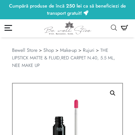
Transport gratuit la comenzile peste
250
lei
250
lei
.
ontul meu
Co
Bewell Store
>
Shop
>
Make-up
>
Rujuri
>
THE
LIPSTICK MATTE & FLUID,RED CARPET N.40, 5.5 ML,
NEE MAKE UP