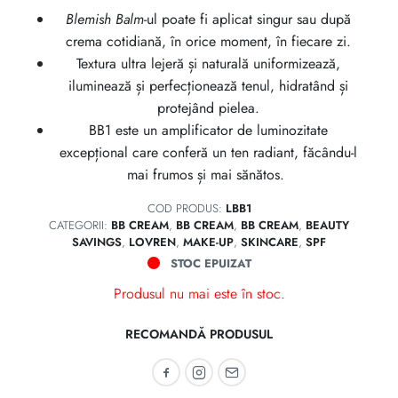
Blemish Balm
-ul poate fi aplicat singur sau după
crema cotidiană, în orice moment, în fiecare zi.
Textura ultra lejeră și naturală uniformizează,
iluminează și perfecționează tenul, hidratând și
protejând pielea.
BB1 este un amplificator de luminozitate
excepțional care conferă un ten radiant, făcându-l
mai frumos și mai sănătos.
COD PRODUS:
LBB1
CATEGORII:
BB CREAM
,
BB CREAM
,
BB CREAM
,
BEAUTY
SAVINGS
,
LOVREN
,
MAKE-UP
,
SKINCARE
,
SPF
STOC EPUIZAT
Produsul nu mai este în stoc.
RECOMANDĂ PRODUSUL
Recomandă pe Facebook
Recomandă pe Instagram
Recomandă prin email