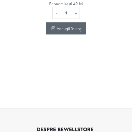
fost:
91 lei.
Economisești
49
lei
140 lei.
Adaugă în coș
DESPRE BEWELLSTORE