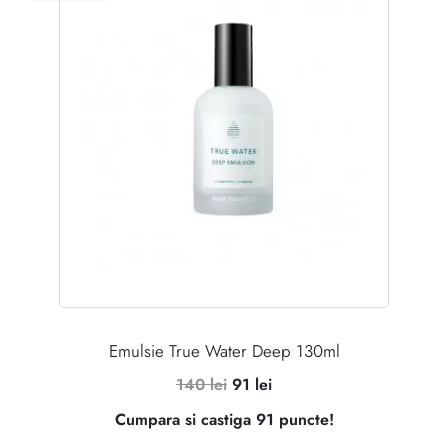
Emulsie True Water Deep 130ml
Prețul
Prețul
140
lei
91
lei
inițial
curent
Cumpara si castiga 91 puncte!
a
este: