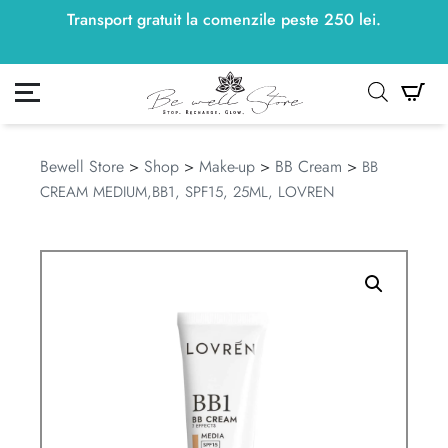
Transport gratuit la comenzile peste
250
lei
250
lei
.
ontul meu
Co
Bewell Store
>
Shop
>
Make-up
>
BB Cream
>
BB
CREAM MEDIUM,BB1, SPF15, 25ML, LOVREN