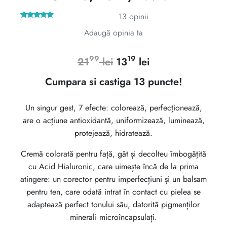
13
opinii
13
Evaluat la
Adaugă opinia ta
4.62
din 5
pe baza a
evaluări
de la
clienți
99
19
Prețul
Prețul
21
lei
13
lei
inițial
curent
Cumpara si castiga 13 puncte!
a
este:
Un singur gest, 7 efecte: colorează, perfecționează,
fost:
1319 lei.
are o acțiune antioxidantă, uniformizează, luminează,
2199 lei.
protejează, hidratează.
Cremă colorată pentru față, gât și decolteu îmbogățită
cu Acid Hialuronic, care uimește încă de la prima
atingere: un corector pentru imperfecțiuni și un balsam
pentru ten, care odată intrat în contact cu pielea se
adaptează perfect tonului său, datorită pigmenților
minerali microîncapsulați.