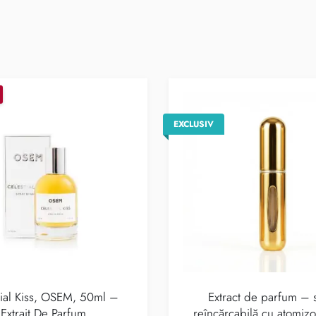
EXCLUSIV
tial Kiss, OSEM, 50ml –
Extract de parfum – s
Extrait De Parfum
reîncărcabilă cu atomizo