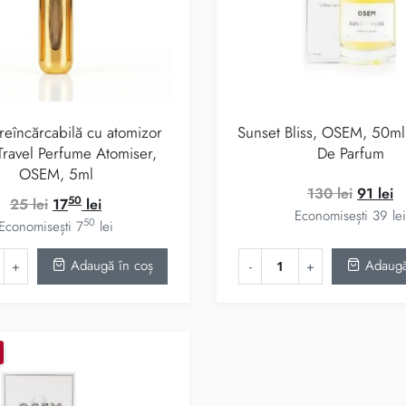
 reîncărcabilă cu atomizor
Sunset Bliss, OSEM, 50ml 
Travel Perfume Atomiser,
De Parfum
OSEM, 5ml
Prețul
Pr
130
lei
91
lei
50
Prețul
Prețul
25
lei
17
lei
inițial
c
Economisești
39
lei
50
inițial
curent
Economisești
7
lei
a
es
a
este:
fost:
91
Adaugă în coș
Adaugă
fost:
1750 lei.
130 lei.
25 lei.