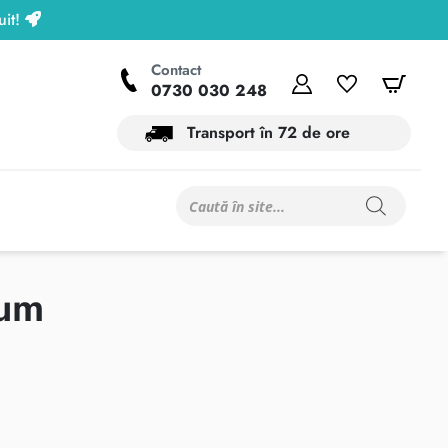
Contact
Contul meu
Wishlist
Coș
0730 030 248
Transport în 72 de ore
Products
search
fum