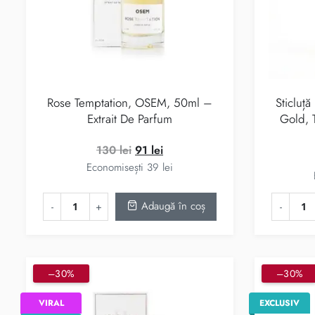
Rose Temptation, OSEM, 50ml –
Sticluță
Extrait De Parfum
Gold, 
Prețul
Prețul
130
lei
91
lei
inițial
curent
Economisești
39
lei
a
este:
fost:
91 lei.
Adaugă în coș
130 lei.
–30%
–30%
VIRAL
EXCLUSIV