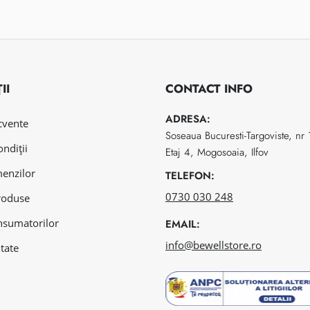
II
CONTACT INFO
ADRESA:
ecvente
Soseaua Bucuresti-Targoviste, nr
ondiții
Etaj 4, Mogosoaia, Ilfov
menzilor
TELEFON:
0730 030 248
roduse
nsumatorilor
EMAIL:
info@bewellstore.ro
itate