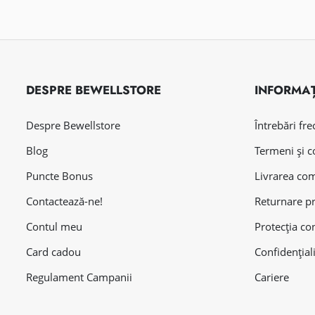
DESPRE BEWELLSTORE
INFORMAȚ
Despre Bewellstore
Întrebări fr
Blog
Termeni și c
Puncte Bonus
Livrarea co
Contactează-ne!
Returnare p
Contul meu
Protecția co
Card cadou
Confidențial
Regulament Campanii
Cariere