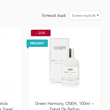
Sortează după:
Sortare implicită
–30%
EXCLUSIV
ticla
Green Harmony, OSEM, 100ml –
r Travel
Extrait De Parfum