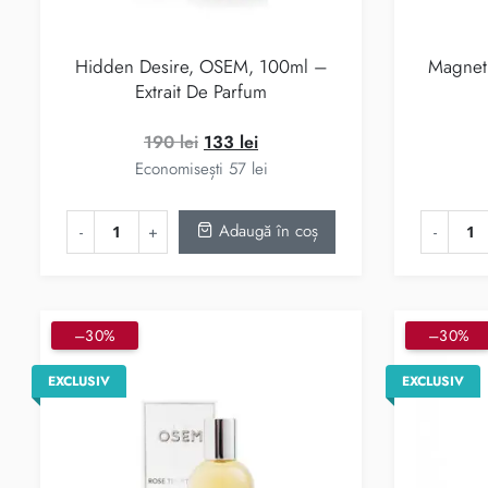
Hidden Desire, OSEM, 100ml –
Magnet
Extrait De Parfum
Prețul
Prețul
190
lei
133
lei
inițial
curent
Economisești
57
lei
a
este:
fost:
133 lei.
Adaugă în coș
190 lei.
–30%
–30%
EXCLUSIV
EXCLUSIV