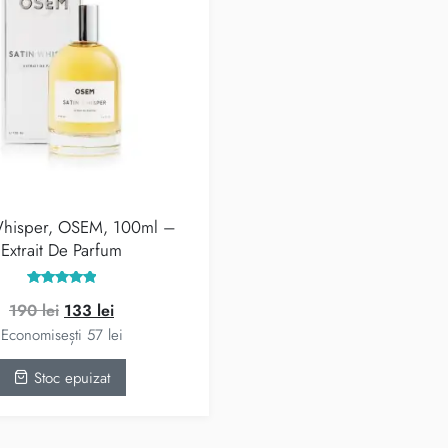
Whisper, OSEM, 100ml –
Extrait De Parfum
Evaluat la
Prețul
Prețul
190
lei
133
lei
5.00
din 5
inițial
curent
Economisești
57
lei
a
este:
Stoc epuizat
fost:
133 lei.
190 lei.