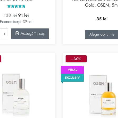
Gold, OSEM, 5m
Evaluat la
Prețul
Prețul
130
lei
91
lei
5.00
din 5
35
lei
inițial
curent
Economisești
39
lei
a
este:
Adaugă în coș
Alege opţiunile
fost:
91 lei.
130 lei.
–30%
VIRAL
EXCLUSIV