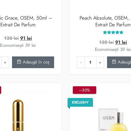
ic Grace, OSEM, 50ml –
Peach Absolute, OSEM,
Extrait De Parfum
Extrait De Parfum
Prețul
Prețul
130
lei
91
lei
Evaluat la
Prețul
Pr
130
lei
91
lei
5.00
inițial
curent
Economisești
39
lei
din 5
inițial
c
Economisești
39
lei
a
este:
a
es
fost:
91 lei.
Adaugă în coș
Adaugă
fost:
91
130 lei.
130 lei.
–30%
EXCLUSIV