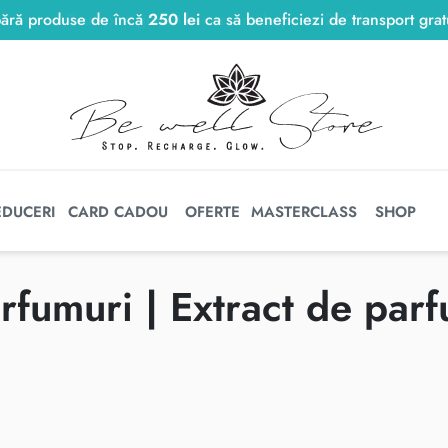
Transport gratuit la comenzile peste
250
lei
250
lei
.
EDUCERI
CARD CADOU
OFERTE
MASTERCLASS
SHOP
rfumuri | Extract de par