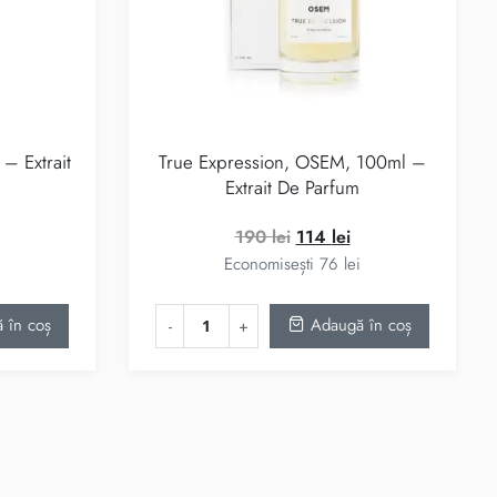
– Extrait
True Expression, OSEM, 100ml –
Extrait De Parfum
ețul
Prețul
Prețul
190
lei
114
lei
urent
inițial
curent
Economisești
76
lei
te:
a
este:
 lei.
fost:
114 lei.
 în coș
Adaugă în coș
190 lei.