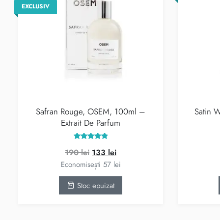
EXCLUSIV
Safran Rouge, OSEM, 100ml –
Satin 
Extrait De Parfum
Evaluat la
Prețul
Prețul
190
lei
133
lei
5.00
din 5
inițial
curent
Economisești
57
lei
a
este:
Stoc epuizat
fost:
133 lei.
190 lei.