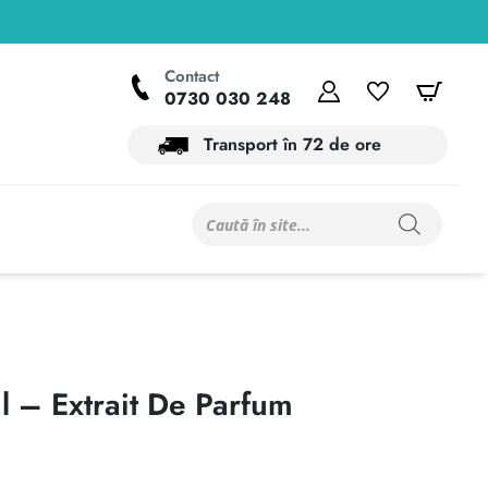
Contact
Contul meu
Wishlist
Coș
0730 030 248
Transport în 72 de ore
Products
search
 – Extrait De Parfum