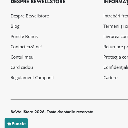
DESPRE BEWELLSTORE
INFORMAȚ
Despre Bewellstore
Întrebări fr
Blog
Termeni și c
Puncte Bonus
Livrarea co
Contactează-ne!
Returnare p
Contul meu
Protecția co
Card cadou
Confidențial
Regulament Campanii
Cariere
BeWellStore 2026. Toate drepturile rezervate
Puncte