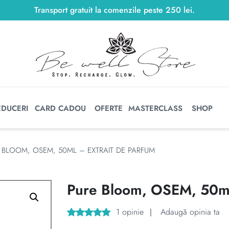
Transport gratuit la comenzile peste
250
lei
250
lei
.
EDUCERI
CARD CADOU
OFERTE
MASTERCLASS
SHOP
 BLOOM, OSEM, 50ML – EXTRAIT DE PARFUM
Pure Bloom, OSEM, 50ml
1
opinie
Adaugă opinia ta
|
Evaluat la