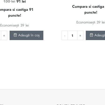
Prețul
Prețul
130
lei
91
lei
5.00
inițial
c
din 5
Cumpara si castiga
inițial
curent
mpara si castiga 91
a
es
puncte!
a
este:
puncte!
fost:
91
fost:
91 lei.
130 lei
Economisești
39
le
130 lei.
Economisești
39
lei
Adaugă în coș
Adaugă