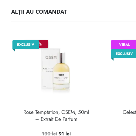
ALȚII AU COMANDAT
–30%
–3
EXCLUSIV
VIRAL
EXCLUSIV
Rose Temptation, OSEM, 50ml
Celes
– Extrait De Parfum
Prețul
Prețul
130
lei
91
lei