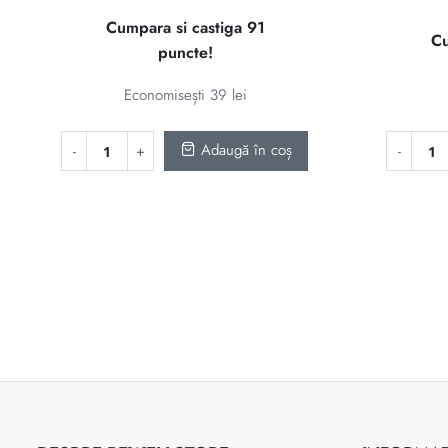
inițial
curent
Cumpara si castiga 91
Cu
a
este:
puncte!
fost:
91 lei.
130 lei.
Economisești
39
lei
Adaugă în coș