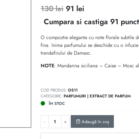
5.00
din 5 pe
Prețul
Prețul
130
lei
91
lei
baza unei
singure
inițial
curent
evaluări
Cumpara si castiga 91 punct
a
este:
O compoztie eleganta cu note florale subtile de
fost:
91 lei.
fina. Inima parfumului se deschide cu o infuzie
trandafirului de Damasc.
130 lei.
NOTE
: Mandarina siciliana – Caise – Mosc 
COD PRODUS:
OS11
CATEGORIE:
PARFUMURI | EXTRACT DE PARFUM
ÎN STOC
Adaugă în coș