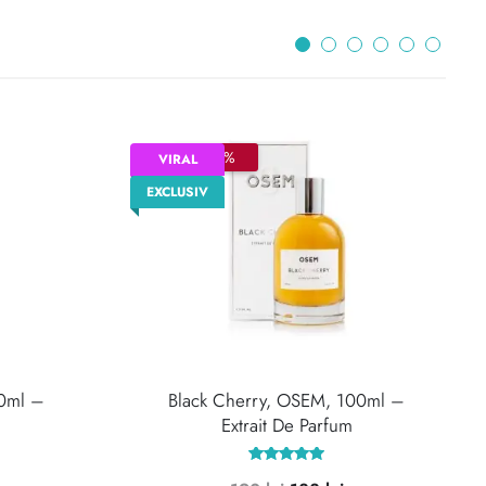
–30%
VIRAL
EXCLUSIV
50ml –
Black Cherry, OSEM, 100ml –
Extrait De Parfum
ețul
Evaluat la