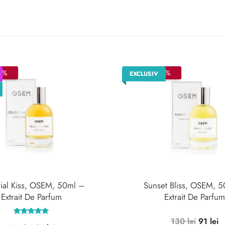
0%
–30%
EXCLUSIV
tial Kiss, OSEM, 50ml –
Sunset Bliss, OSEM, 
Extrait De Parfum
Extrait De Parfum
Prețul
Pr
130
lei
91
lei
Evaluat la