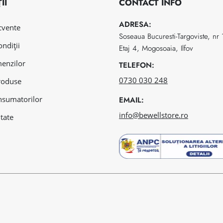
II
CONTACT INFO
ADRESA:
ecvente
Soseaua Bucuresti-Targoviste, nr
ondiții
Etaj 4, Mogosoaia, Ilfov
menzilor
TELEFON:
0730 030 248
roduse
nsumatorilor
EMAIL:
info@bewellstore.ro
itate