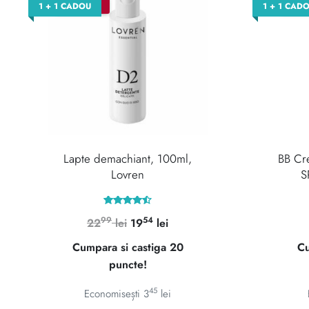
–15%
–2
1 + 1 CADOU
1 + 1 CAD
Lapte demachiant, 100ml,
BB Cr
Lovren
S
Evaluat la
99
54
Prețul
Prețul
22
lei
19
lei
4.50
din 5
inițial
curent
Cumpara si castiga 20
Cu
a
este:
puncte!
fost:
1954 lei.
2299 lei.
45
Economisești
3
lei