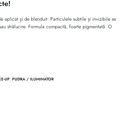
cte!
plicat și de blenduit. Particulele subtile și invizibile se
i/sau strălucire. Formula compactă, foarte pigmentată. O
KE-UP
,
PUDRA / ILUMINATOR
pe Facebook
dă prin email