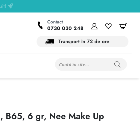
Contact
Contul meu
Wishlist
Coș
0730 030 248
Transport în 72 de ore
Products
search
E, B65, 6 gr, Nee Make Up