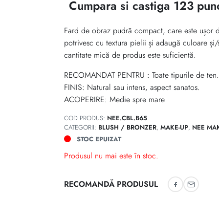
Cumpara si castiga 123 pun
Fard de obraz pudră compact, care este ușor de a
potrivesc cu textura pielii și adaugă culoare ș
cantitate mică de produs este suficientă.
RECOMANDAT PENTRU : Toate tipurile de ten.
FINIS: Natural sau intens, aspect sanatos.
ACOPERIRE: Medie spre mare
COD PRODUS:
NEE.CBL.B65
CATEGORII:
BLUSH / BRONZER
,
MAKE-UP
,
NEE MA
STOC EPUIZAT
Produsul nu mai este în stoc.
RECOMANDĂ PRODUSUL
Recomandă 
Recoman