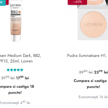
0%
–40%
OU
eam Medium Dark, BB2,
Pudra iluminatoare H1,
PF15, 25ml, Lovren
99
99
Prețul
39
lei
23
lei
Evaluat la
99
59
Prețul
Prețul
21
lei
17
lei
inițial
5.00
Cumpara si castiga
din 5
inițial
curent
a
mpara si castiga 18
puncte!
a
este:
fost:
puncte!
fost:
1759 lei.
3999 le
Economisești
16
lei
2199 lei.
40
Economisești
4
lei