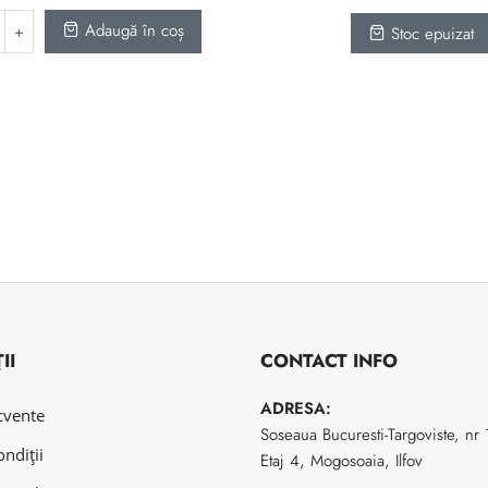
Adaugă în coș
Stoc epuizat
II
CONTACT INFO
ADRESA:
ecvente
Soseaua Bucuresti-Targoviste, nr
ondiții
Etaj 4, Mogosoaia, Ilfov