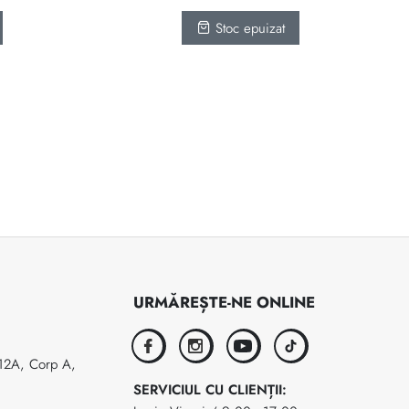
Stoc epuizat
URMĂREȘTE-NE ONLINE
facebook
instagram
youtube
tiktok
 12A, Corp A,
SERVICIUL CU CLIENȚII: