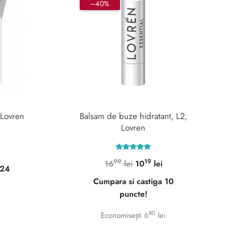
–40%
 Lovren
Balsam de buze hidratant, L2,
Lovren
Prețul
Evaluat la
99
19
Prețul
Prețul
curent
16
lei
10
lei
4.92
 24
din 5
inițial
curent
este:
Cumpara si castiga 10
a
este:
2399 lei.
puncte!
fost:
1019 lei.
i.
1699 lei.
80
Economisești
6
lei