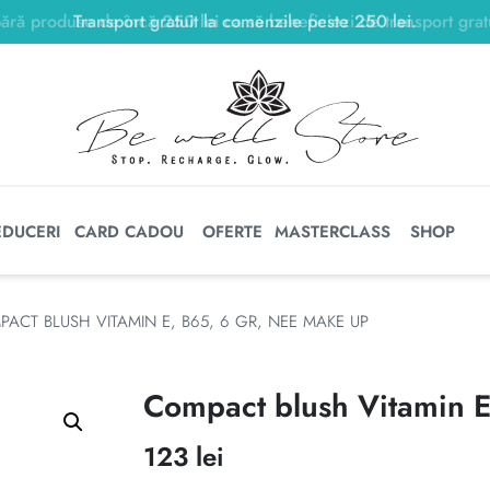
Transport gratuit la comenzile peste
250
lei
250
lei
.
EDUCERI
CARD CADOU
OFERTE
MASTERCLASS
SHOP
ACT BLUSH VITAMIN E, B65, 6 GR, NEE MAKE UP
Compact blush Vitamin 
123
lei