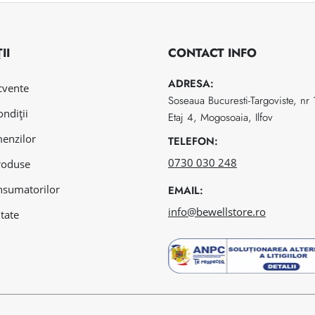
II
CONTACT INFO
ADRESA:
ecvente
Soseaua Bucuresti-Targoviste, nr
ondiții
Etaj 4, Mogosoaia, Ilfov
menzilor
TELEFON:
0730 030 248
roduse
nsumatorilor
EMAIL:
info@bewellstore.ro
itate