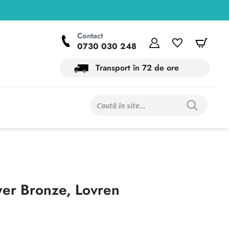
Contact
Contul meu
Wishlist
Coș
0730 030 248
Transport în 72 de ore
Products
search
er Bronze, Lovren