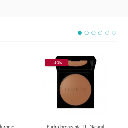
–40%
luronic,
Pudra bronzanta T1, Natural