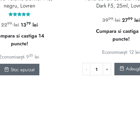
negru, Lovren
Dark F5, 25ml, Lov
99
99
Prețul
39
lei
27
lei
Evaluat la
99
79
Prețul
Prețul
22
lei
13
lei
5.00
inițial
din 5
Cumpara si castiga
inițial
curent
a
mpara si castiga 14
puncte!
a
este:
fost:
puncte!
fost:
1379 lei.
3999 le
Economisești
12
lei
2299 lei.
20
Economisești
9
lei
Adaugă
Stoc epuizat