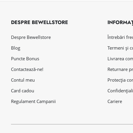
DESPRE BEWELLSTORE
INFORMAȚ
Despre Bewellstore
Întrebări fr
Blog
Termeni și c
Puncte Bonus
Livrarea co
Contactează-ne!
Returnare p
Contul meu
Protecția co
Card cadou
Confidențial
Regulament Campanii
Cariere