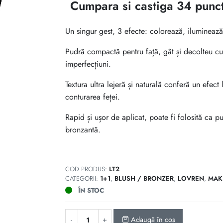
inițial
curent
Cumpara si castiga 34 punc
a
este:
Un singur gest, 3 efecte: colorează, iluminează
fost:
3399 lei.
Pudră compactă pentru față, gât și decolteu cu 
3999 lei.
imperfecțiuni.
Textura ultra lejeră și naturală conferă un efect
conturarea feței.
Rapid și ușor de aplicat, poate fi folosită ca p
bronzantă.
COD PRODUS:
LT2
CATEGORII:
1+1
,
BLUSH / BRONZER
,
LOVREN
,
MAK
ÎN STOC
Adaugă în coș