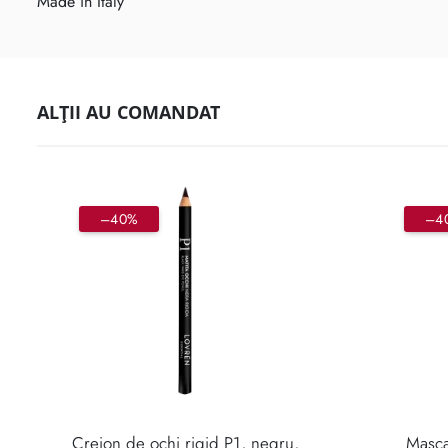
Made in Italy
ALȚII AU COMANDAT
–40%
–4
Creion de ochi rigid P1, negru,
Masca