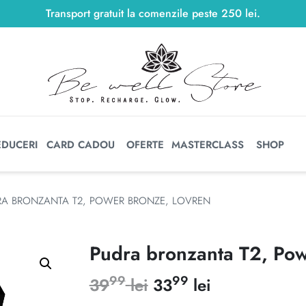
Transport gratuit la comenzile peste
250
lei
250
lei
.
EDUCERI
CARD CADOU
OFERTE
MASTERCLASS
SHOP
RA BRONZANTA T2, POWER BRONZE, LOVREN
Pudra bronzanta T2, Pow
99
99
Prețul
Prețul
39
lei
33
lei