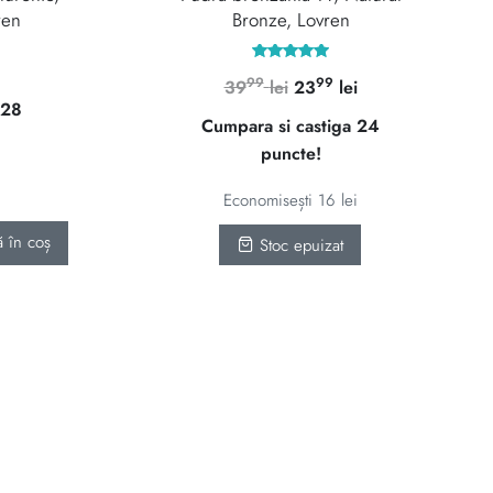
ren
Bronze, Lovren
Prețul
Evaluat la
99
99
Prețul
Prețul
39
lei
23
lei
5.00
curent
din 5
 28
inițial
curent
este:
Cumpara si castiga 24
a
este:
2799 lei.
puncte!
fost:
2399 lei.
i.
3999 lei.
Economisești
16
lei
 în coș
Stoc epuizat