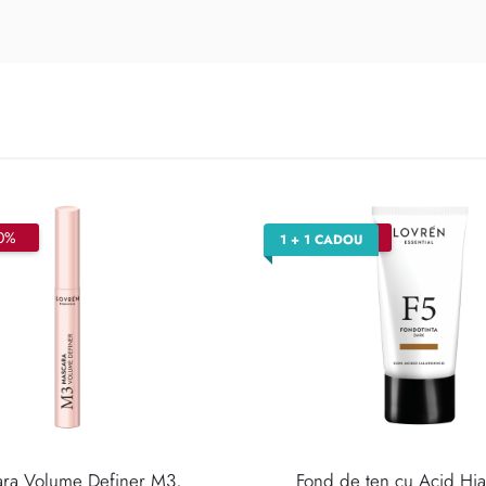
0%
–30%
1 + 1 CADOU
ra Volume Definer M3,
Fond de ten cu Acid Hia