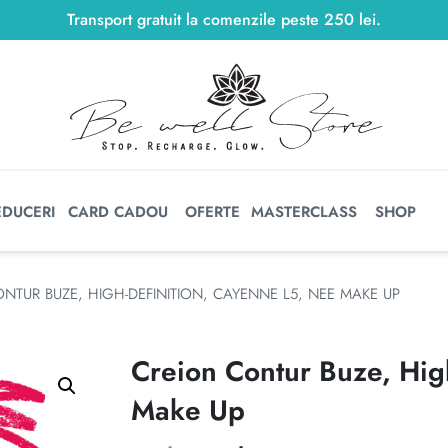
Transport gratuit la comenzile peste
250
lei
250
lei
.
EDUCERI
CARD CADOU
OFERTE
MASTERCLASS
SHOP
NTUR BUZE, HIGH-DEFINITION, CAYENNE L5, NEE MAKE UP
Creion Contur Buze, Hig
Make Up