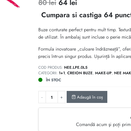
Prețul
Prețul
80
lei
64
lei
inițial
curent
Cumpara si castiga 64 punc
a
este:
Buze conturate perfect pentru mult timp. Textură
fost:
64 lei.
de utilizat. În ambalaj sunt incluse o perie mic
80 lei.
Formula inovatoare „culoare îndrăzneață”, ofer
precis într-un singur produs. Ușurință în aplicar
COD PRODUS:
NEE.LPE.0L5
CATEGORII:
1+1
,
CREION BUZE
,
MAKE-UP
,
NEE MAK
ÎN STOC
Adaugă în coș
Comandă acum şi poţi primi