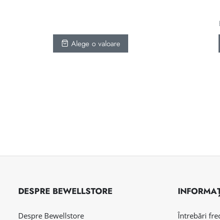
100 lei
până
la
Alege o valoare
700 lei
DESPRE BEWELLSTORE
INFORMAȚ
Despre Bewellstore
Întrebări fr