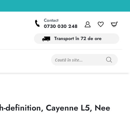
Contact
Contul meu
Wishlist
Coș
0730 030 248
Transport în 72 de ore
Products
search
h-definition, Cayenne L5, Nee