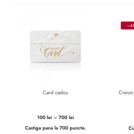
–4
Card cadou
Creion 
Interval
100
lei
–
700
lei
de
Castiga pana la 700 puncte.
Cu
prețuri: