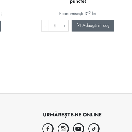
puncte!
fost:
1954 lei.
9685 lei.
2299 lei.
45
Economisești
3
lei
ei
Adaugă în coș
URMĂREȘTE-NE ONLINE
facebook
instagram
youtube
tiktok