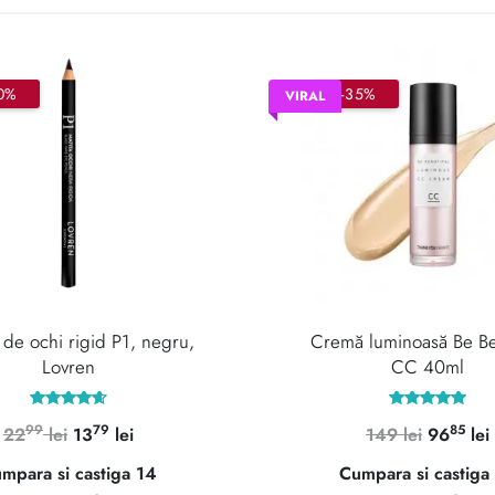
0%
–35%
VIRAL
de ochi rigid P1, negru,
Cremă luminoasă Be Bea
Lovren
CC 40ml
Evaluat la
Evaluat la
99
79
85
Prețul
Prețul
Prețul
22
lei
13
lei
149
lei
96
lei
4.67
5.00
din 5
din 5
inițial
curent
inițial
mpara si castiga 14
Cumpara si castiga
a
este:
a