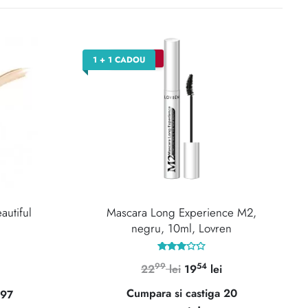
–15%
1 + 1 CADOU
utiful
Mascara Long Experience M2,
negru, 10ml, Lovren
Evaluat
99
54
Prețul
Prețul
22
lei
19
lei
Prețul
la
3.00
inițial
curent
curent
din 5
Cumpara si castiga 20
 97
a
este:
este: