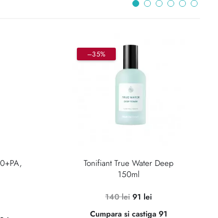
–35%
50+PA,
Tonifiant True Water Deep
150ml
Prețul
Prețul
140
lei
91
lei
Prețul
inițial
curent
Cumpara si castiga 91
curent