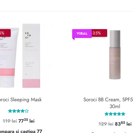
5%
–35%
VIRAL
roci Sleeping Mask
Soroci BB Cream, SPF
30ml
Evaluat
35
Prețul
Prețul
119
lei
77
lei
Evaluat la
la
85
Prețul
129
lei
83
lei
4.97
4.00
inițial
curent
din 5
din 5
inițial
mpara si castiga 77