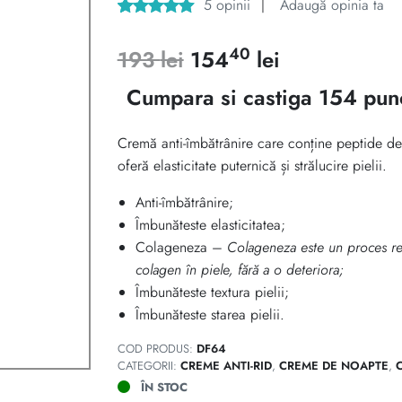
5
opinii
Adaugă opinia ta
|
Evaluat la
5
5.00
din 5 pe
40
Prețul
Prețul
193
lei
154
lei
baza a
evaluări de
inițial
curent
la clienți
Cumpara si castiga 154 pun
a
este:
Cremă anti-îmbătrânire care conține peptide de 
fost:
15440 lei.
oferă elasticitate puternică și strălucire pielii.
193 lei.
Anti-îmbătrânire;
Îmbunăteste elasticitatea;
Colageneza –
Colageneza este un proces re
colagen în piele, fără a o deteriora;
Îmbunăteste textura pielii;
Îmbunăteste starea pielii.
COD PRODUS:
DF64
CATEGORII:
CREME ANTI-RID
,
CREME DE NOAPTE
,
ÎN STOC