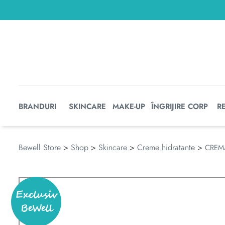
BRANDURI
SKINCARE
MAKE-UP
ÎNGRIJIRE CORP
R
Bewell Store
>
Shop
>
Skincare
>
Creme hidratante
>
CREMA
Exclusiv
BeWell