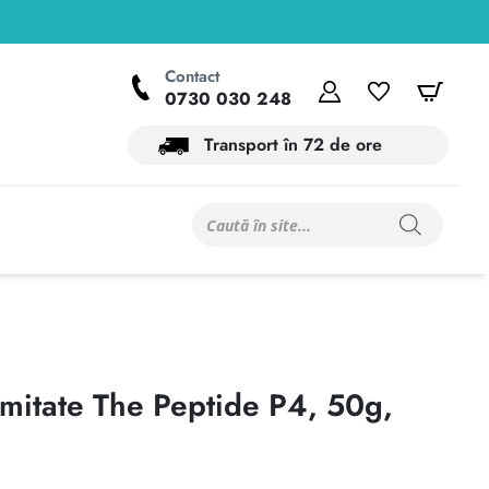
Contact
Contul meu
Wishlist
Coș
0730 030 248
Transport în 72 de ore
Products
search
rmitate The Peptide P4, 50g,