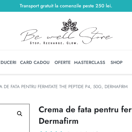
Transport gratuit la comenzile peste
250
lei
250
lei
.
EDUCERI
CARD CADOU
OFERTE
MASTERCLASS
SHOP
 DE FATA PENTRU FERMITATE THE PEPTIDE P4, 50G, DERMAFIRM
Crema de fata pentru fe
Dermafirm