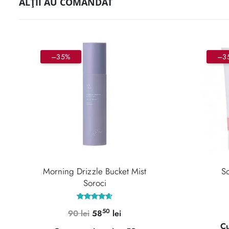
ALȚII AU COMANDAT
–35%
–3
Morning Drizzle Bucket Mist
So
Soroci
Evaluat la
50
Prețul
Prețul
90
lei
58
lei
4.67
din 5
inițial
curent
Cu