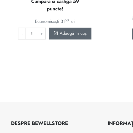
Cumpara si castiga 59
a
este:
puncte!
fost:
5850 lei.
90 lei.
50
Economisești
31
lei
Adaugă în coș
DESPRE BEWELLSTORE
INFORMAȚ