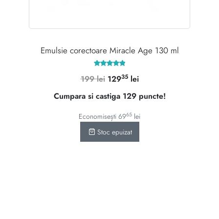
Emulsie corectoare Miracle Age 130 ml
Evaluat la
35
Prețul
Prețul
199
lei
129
lei
5.00
din 5
inițial
curent
Cumpara si castiga 129 puncte!
a
este:
fost:
12935 lei.
65
Economisești
69
lei
199 lei.
Stoc epuizat