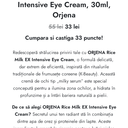
Intensive Eye Cream, 30ml,
Orjena
Prețul
Prețul
55
lei
33
lei
inițial
curent
Cumpara si castiga 33 puncte!
a
este:
Redescoperă strălucirea privirii tale cu
ORJENA Rice
fost:
33 lei.
Milk EX Intensive Eye Cream
, o formulă delicată,
55 lei.
dar extrem de eficientă, inspirată din ritualurile
tradiționale de frumusețe coreene (K-Beauty). Această
cremă de ochi tip „milky serum” este special
concepută pentru a ilumina zona ochilor, a hidrata în
profunzime și a întări bariera naturală a pielii.
De ce să alegi ORJENA Rice Milk EX Intensive Eye
Cream?
Secretul unui ten radiant stă în combinația
dintre apa de orez și proteinele din lapte. Aceste