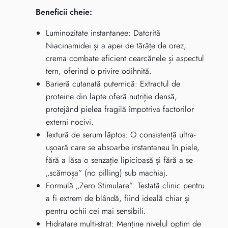
Beneficii cheie:
Luminozitate instantanee: Datorită
Niacinamidei și a apei de tărâțe de orez,
crema combate eficient cearcănele și aspectul
tern, oferind o privire odihnită.
Barieră cutanată puternică: Extractul de
proteine din lapte oferă nutriție densă,
protejând pielea fragilă împotriva factorilor
externi nocivi.
Textură de serum lăptos: O consistență ultra-
ușoară care se absoarbe instantaneu în piele,
fără a lăsa o senzație lipicioasă și fără a se
„scămoșa” (no pilling) sub machiaj.
Formulă „Zero Stimulare”: Testată clinic pentru
a fi extrem de blândă, fiind ideală chiar și
pentru ochii cei mai sensibili.
Hidratare multi-strat: Menține nivelul optim de