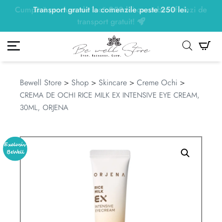
Transport gratuit la comenzile peste
250
lei
250
lei
.
ontul meu
Co
Bewell Store
>
Shop
>
Skincare
>
Creme Ochi
>
CREMA DE OCHI RICE MILK EX INTENSIVE EYE CREAM,
30ML, ORJENA
Exclusiv
BeWell