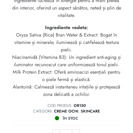
ingrediente lucrează în sinergie pentru a hrăni pielea
din interior, oferind un aspect sănătos, neted și plin de
vitalitate.
Ingrediente vedeta:
Oryza Sativa (Rice) Bran Water & Extract: Bogat în
vitamine și minerale, iluminează și catifelează textura
pielii.
Niacinamidă (Vitamina B3): Un ingredient anti-aging și
iluminator recunoscut care uniformizează tonul pielii.
Milk Protein Extract: Oferă aminoacizi esențiali pentru
o piele fermă și elastică.
Alantoină: Calmează instantaneu iritațiile și protejează
zona delicată a ochilor.
COD PRODUS:
OR150
CATEGORII:
CREME OCHI
,
SKINCARE
ÎN STOC