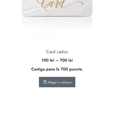
,
Card cadou
Interval
100
lei
–
700
lei
de
Castiga pana la 700 puncte.
prețuri:
100 lei
Alege o valoare
până
la
700 lei