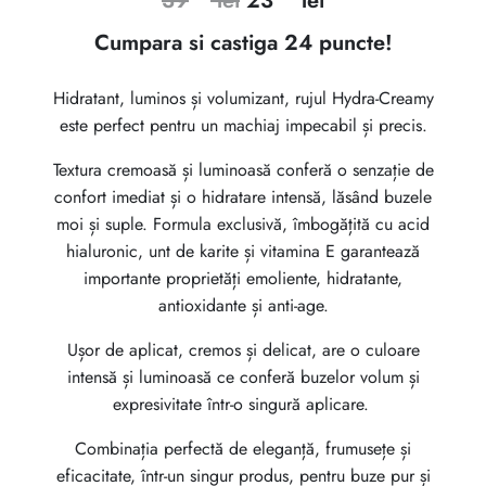
39
lei
23
lei
inițial
curent
Cumpara si castiga 24 puncte!
a
este:
Hidratant, luminos și volumizant, rujul Hydra-Creamy
fost:
2399 lei.
este perfect pentru un machiaj impecabil și precis.
3999 lei.
Textura cremoasă și luminoasă conferă o senzație de
confort imediat și o hidratare intensă, lăsând buzele
moi și suple. Formula exclusivă, îmbogățită cu acid
hialuronic, unt de karite și vitamina E garantează
importante proprietăți emoliente, hidratante,
antioxidante și anti-age.
Ușor de aplicat, cremos și delicat, are o culoare
intensă și luminoasă ce conferă buzelor volum și
expresivitate într-o singură aplicare.
Combinația perfectă de eleganță, frumusețe și
eficacitate, într-un singur produs, pentru buze pur și