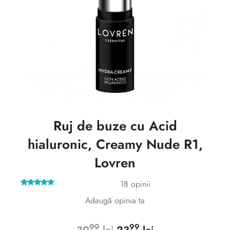
Ruj de buze cu Acid
hialuronic, Creamy Nude R1,
Lovren
18
opinii
18
Evaluat la
Adaugă opinia ta
5.00
din 5
pe baza a
evaluări de
la clienți
99
99
Prețul
Prețul