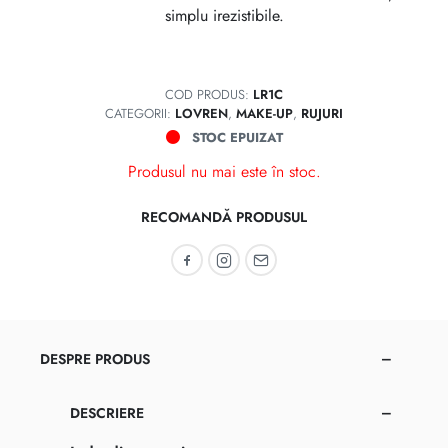
simplu irezistibile.
COD PRODUS:
LR1C
CATEGORII:
LOVREN
,
MAKE-UP
,
RUJURI
STOC EPUIZAT
Produsul nu mai este în stoc.
RECOMANDĂ PRODUSUL
Recomandă pe Facebook
Recomandă pe Instagram
Recomandă prin email
DESPRE PRODUS
DESCRIERE