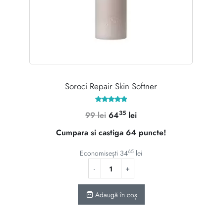
Soroci Repair Skin Softner
Evaluat la
35
Prețul
Prețul
99
lei
64
lei
5.00
din 5
inițial
curent
Cumpara si castiga 64 puncte!
a
este:
fost:
6435 lei.
65
Economisești
34
lei
99 lei.
Adaugă în coș