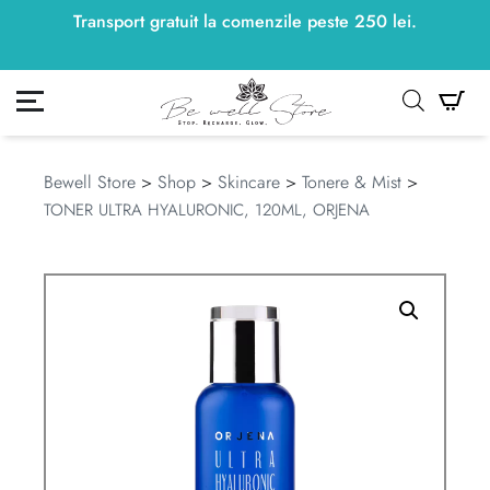
Transport gratuit la comenzile peste
250
lei
250
lei
.
ontul meu
Co
Bewell Store
>
Shop
>
Skincare
>
Tonere & Mist
>
TONER ULTRA HYALURONIC, 120ML, ORJENA