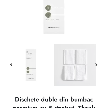
Dischete duble din bumbac
premium cu 5 straturi, Thank