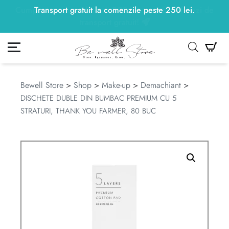
Transport gratuit la comenzile peste
250
lei
250
lei
.
ontul meu
Co
Bewell Store
>
Shop
>
Make-up
>
Demachiant
>
DISCHETE DUBLE DIN BUMBAC PREMIUM CU 5
STRATURI, THANK YOU FARMER, 80 BUC