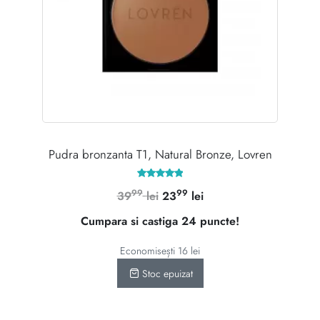
Pudra bronzanta T1, Natural Bronze, Lovren
Evaluat la
99
99
Prețul
Prețul
39
lei
23
lei
5.00
din 5
inițial
curent
Cumpara si castiga 24 puncte!
a
este:
fost:
2399 lei.
Economisești
16
lei
3999 lei.
Stoc epuizat