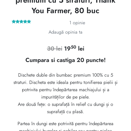
You Farmer, 80 buc
1
opinie
Evaluat la
Adaugă opinia ta
5.00
din 5
pe baza
unei
singure
evaluări
50
Prețul
Prețul
30
lei
19
lei
inițial
curent
Cumpara si castiga 20 puncte!
a
este:
Dischete duble din bumbac premium 100% cu 5
fost:
1950 lei.
straturi. Discheta este ideala pentru tonifierea pielii și
30 lei.
potrivita pentru îndepărtarea machiajului și a
impurităților de pe piele.
Are două fețe: o suprafață în relief cu dungi și o
suprafață cu plasă.
Partea în dungi este potrivită pentru îndepărtarea
machiajului buzelor și ochilor sau pentru pielea