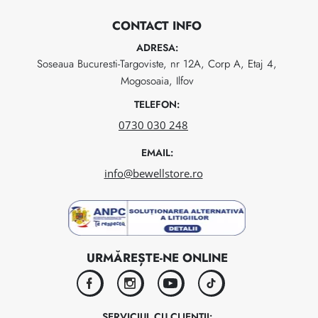
CONTACT INFO
ADRESA:
Soseaua Bucuresti-Targoviste, nr 12A, Corp A, Etaj 4,
Mogosoaia, Ilfov
TELEFON:
0730 030 248
EMAIL:
info@bewellstore.ro
URMĂREȘTE-NE ONLINE
facebook
instagram
youtube
tiktok
SERVICIUL CU CLIENȚII: