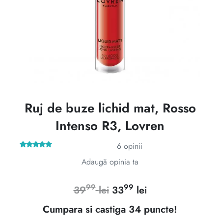
Ruj de buze lichid mat, Rosso
Intenso R3, Lovren
6
opinii
6
Evaluat la
Adaugă opinia ta
5.00
din 5
pe baza a
evaluări de
la clienți
99
99
Prețul
Prețul
39
lei
33
lei
inițial
curent
Cumpara si castiga 34 puncte!