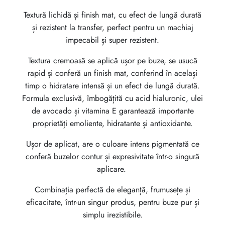
a
este:
Textură lichidă și finish mat, cu efect de lungă durată
fost:
3399 lei.
și rezistent la transfer, perfect pentru un machiaj
3999 lei.
impecabil și super rezistent.
Textura cremoasă se aplică ușor pe buze, se usucă
rapid și conferă un finish mat, conferind în același
timp o hidratare intensă și un efect de lungă durată.
Formula exclusivă, îmbogățită cu acid hialuronic, ulei
de avocado și vitamina E garantează importante
proprietăți emoliente, hidratante și antioxidante.
Ușor de aplicat, are o culoare intens pigmentată ce
conferă buzelor contur și expresivitate într-o singură
aplicare.
Combinația perfectă de eleganță, frumusețe și
eficacitate, într-un singur produs, pentru buze pur și
simplu irezistibile.