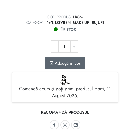
COD PRODUS:
LR3M
CATEGORII:
1+1
,
LOVREN
,
MAKE-UP
,
RUJURI
ÎN STOC
Adaugă în coș
Comandă acum şi poţi primi produsul marți, 11
August 2026.
RECOMANDĂ PRODUSUL
Recomandă pe Facebook
Recomandă pe Instagram
Recomandă prin email