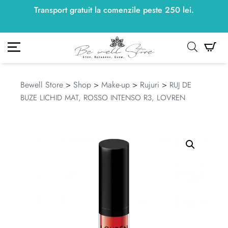
Transport gratuit la comenzile peste
250
lei
250
lei
.
ontul meu
Co
Bewell Store
>
Shop
>
Make-up
>
Rujuri
>
RUJ DE
BUZE LICHID MAT, ROSSO INTENSO R3, LOVREN