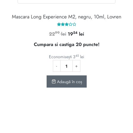
Mascara Long Experience M2, negru, 10ml, Lovren
Evaluat
99
54
Prețul
Prețul
22
lei
19
lei
la
3.00
inițial
curent
din 5
Cumpara si castiga 20 puncte!
a
este:
fost:
1954 lei.
45
Economisești
3
lei
2299 lei.
Adaugă în coș